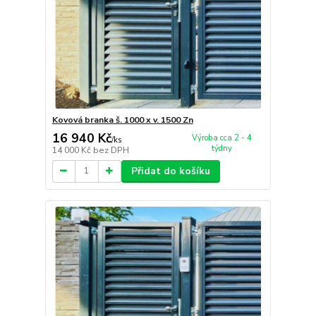
Kovová branka š. 1000 x v. 1500 Zn
16 940 Kč
Výroba cca 2 - 4
/
ks
týdny
14 000 Kč
bez DPH
Přidat do košíku