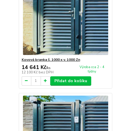
Kovová branka š. 1000 x v. 1000 Zn
14 641 Kč
Výroba cca 2 - 4
/
ks
týdny
12 100 Kč
bez DPH
Přidat do košíku