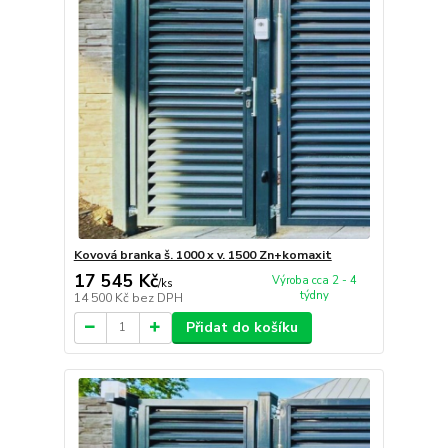
Kovová branka š. 1000 x v. 1500 Zn+komaxit
17 545 Kč
Výroba cca 2 - 4
/
ks
týdny
14 500 Kč
bez DPH
Přidat do košíku