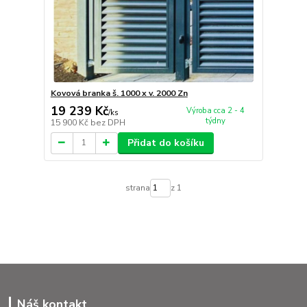
Kovová branka š. 1000 x v. 2000 Zn
19 239 Kč
Výroba cca 2 - 4
/
ks
týdny
15 900 Kč
bez DPH
Přidat do košíku
strana
z 1
Náš kontakt