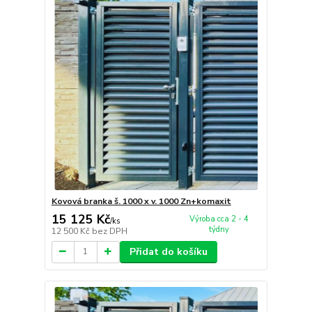
Kovová branka š. 1000 x v. 1000 Zn+komaxit
15 125 Kč
Výroba cca 2 - 4
/
ks
týdny
12 500 Kč
bez DPH
Přidat do košíku