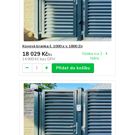
Kovová branka š. 1000 x v. 1800 Zn
18 029 Kč
Výroba cca 2 - 4
/
ks
týdny
14 900 Kč
bez DPH
Přidat do košíku