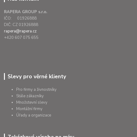
RAPERA GROUP s.r.o.
IČO: 01926888
DIČ: CZ 01926888
rapera@rapera.cz
+420 607 075 655
Slevy pro věrné klienty
Pro firmy a živnostníky
Stále zákazníky
Množstevní slevy
Montážní firmy
Úřady a organizace
Zakázková výroba na míru