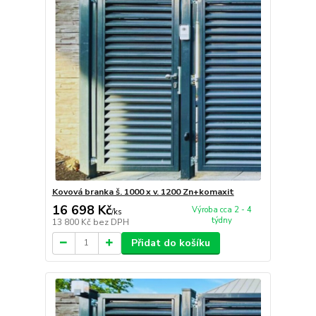
Kovová branka š. 1000 x v. 1200 Zn+komaxit
16 698 Kč
Výroba cca 2 - 4
/
ks
týdny
13 800 Kč
bez DPH
Přidat do košíku