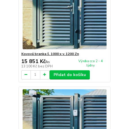
Kovová branka š. 1000 x v. 1200 Zn
15 851 Kč
Výroba cca 2 - 4
/
ks
týdny
13 100 Kč
bez DPH
Přidat do košíku