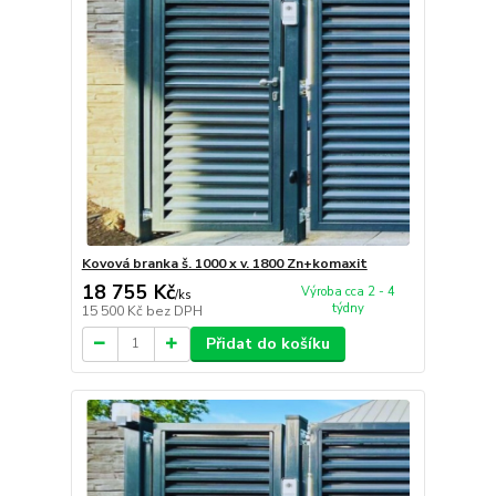
Kovová branka š. 1000 x v. 1800 Zn+komaxit
18 755 Kč
Výroba cca 2 - 4
/
ks
týdny
15 500 Kč
bez DPH
Přidat do košíku