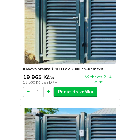
Kovová branka š. 1000 x v. 2000 Zn+komaxit
19 965 Kč
Výroba cca 2 - 4
/
ks
týdny
16 500 Kč
bez DPH
Přidat do košíku