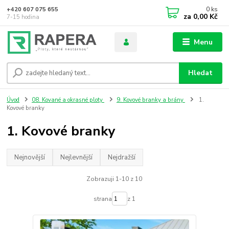
0
ks
+420 607 075 655
za
0,00 Kč
7-15 hodina
Menu
Hledat
Úvod
08. Kované a okrasné ploty
9. Kovové branky a brány
1.
Kovové branky
1. Kovové branky
Nejnovější
Nejlevnější
Nejdražší
Zobrazuji 1-10 z 10
strana
z 1