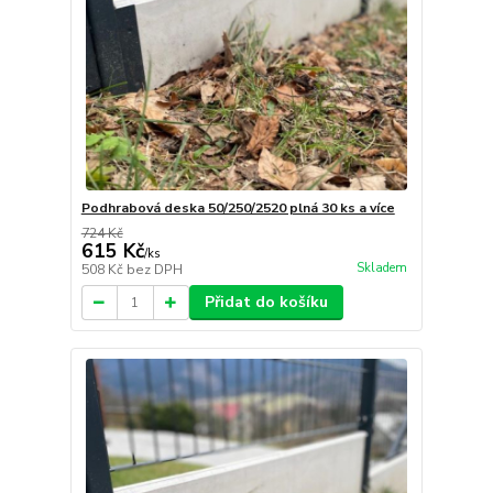
Podhrabová deska 50/250/2520 plná 30 ks a více
724 Kč
615 Kč
/
ks
Skladem
508 Kč
bez DPH
Přidat do košíku