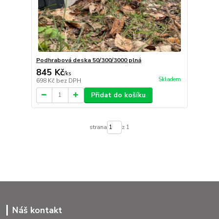
Podhrabová deska 50/300/3000 plná
845 Kč
/
ks
Skladem
698 Kč
bez DPH
Přidat do košíku
strana
z 1
Náš kontakt