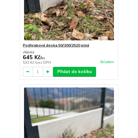
Podhrabová deska 50/300/2520 plná
760 Kč
645 Kč
/
ks
Skladem
533 Kč
bez DPH
Přidat do košíku