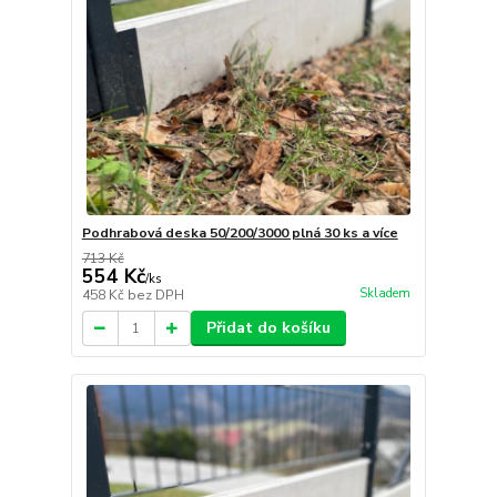
Podhrabová deska 50/200/3000 plná 30 ks a více
713 Kč
554 Kč
/
ks
Skladem
458 Kč
bez DPH
Přidat do košíku