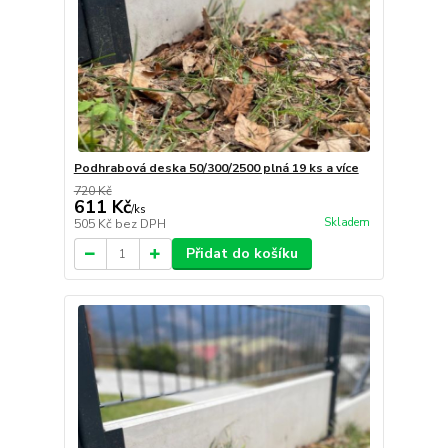
Podhrabová deska 50/300/2500 plná 19 ks a více
720 Kč
611 Kč
/
ks
Skladem
505 Kč
bez DPH
Přidat do košíku