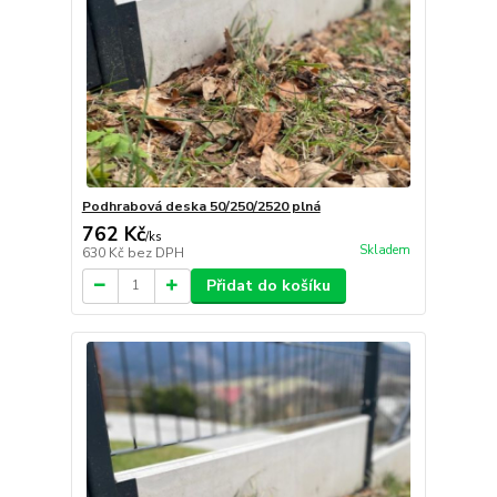
Podhrabová deska 50/250/2520 plná
762 Kč
/
ks
Skladem
630 Kč
bez DPH
Přidat do košíku