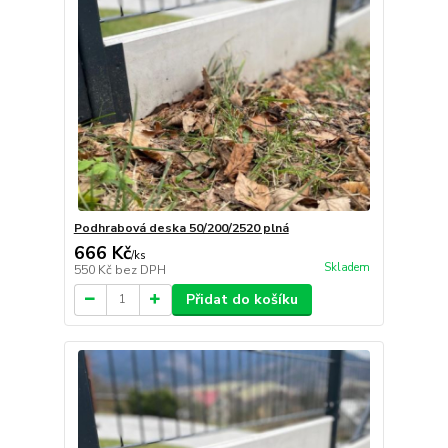
Podhrabová deska 50/200/2520 plná
666 Kč
/
ks
Skladem
550 Kč
bez DPH
Přidat do košíku