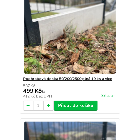
Podhrabová deska 50/200/2500 plná 19 ks a více
587 Kč
499 Kč
/
ks
Skladem
412 Kč
bez DPH
Přidat do košíku