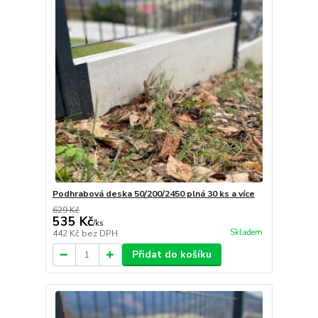
Podhrabová deska 50/200/2450 plná 30 ks a více
629 Kč
535 Kč
/
ks
Skladem
442 Kč
bez DPH
Přidat do košíku