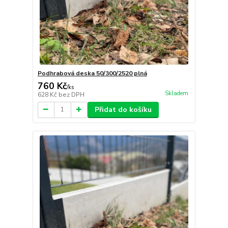
Podhrabová deska 50/300/2520 plná
760 Kč
/
ks
Skladem
628 Kč
bez DPH
Přidat do košíku