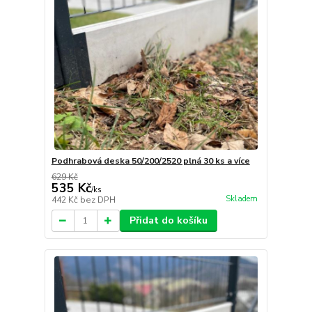
Podhrabová deska 50/200/2520 plná 30 ks a více
629 Kč
535 Kč
/
ks
Skladem
442 Kč
bez DPH
Přidat do košíku