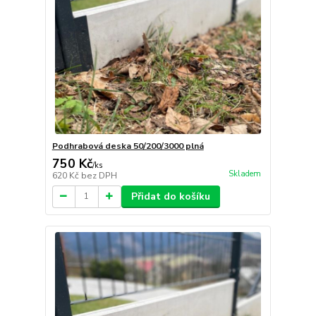
Podhrabová deska 50/200/3000 plná
750 Kč
/
ks
Skladem
620 Kč
bez DPH
Přidat do košíku