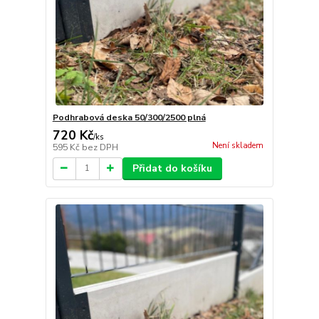
Podhrabová deska 50/300/2500 plná
720 Kč
/
ks
Není skladem
595 Kč
bez DPH
Přidat do košíku