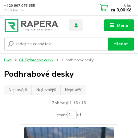
0
ks
+420 607 075 655
za
0,00 Kč
7-15 hodina
Menu
Hledat
Úvod
04. Podhrabové desky
1. podhrabové desky
Podhrabové desky
Nejnovější
Nejlevnější
Nejdražší
Zobrazuji 1-16 z 16
strana
z 1