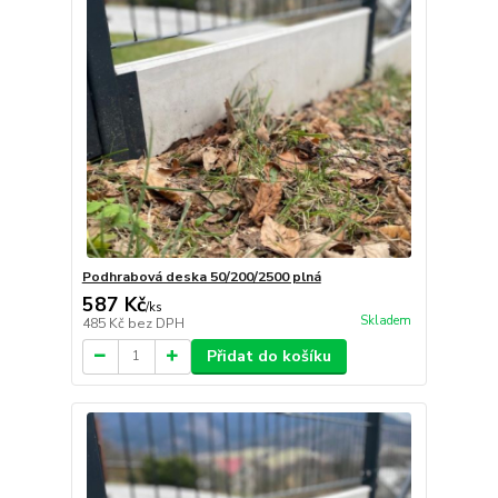
Podhrabová deska 50/200/2500 plná
587 Kč
/
ks
Skladem
485 Kč
bez DPH
Přidat do košíku