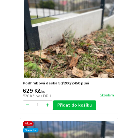
Podhrabová deska 50/200/2450 plná
629 Kč
/
ks
Skladem
520 Kč
bez DPH
Přidat do košíku
Akce
Novinka