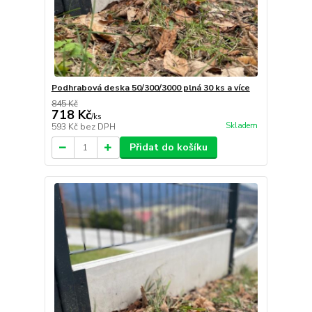
Podhrabová deska 50/300/3000 plná 30 ks a více
845 Kč
718 Kč
/
ks
Skladem
593 Kč
bez DPH
Přidat do košíku