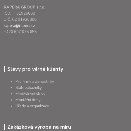
RAPERA GROUP s.r.o.
IČO: 01926888
DIČ: CZ 01926888
rapera@rapera.cz
+420 607 075 655
Slevy pro věrné klienty
Pro firmy a živnostníky
Stále zákazníky
Množstevní slevy
Montážní firmy
Úřady a organizace
Zakázková výroba na míru