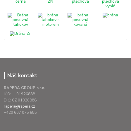
Náš kontakt
RAPERA GROUP s.r.o.
IČO: 01926888
DIČ: CZ 01926888
rapera@rapera.cz
+420 607 075 655