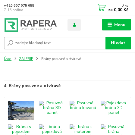
0
ks
+420 607 075 655
za
0,00 Kč
7-15 hodina
Menu
Hledat
Úvod
GALERIE
Brány posuvné a otvíravé
4. Brány posuvné a otvíravé