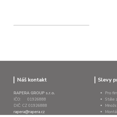
Náš kontakt
Slevy p
RAPERA GROUP s.r.o.
Pro fi
IČO: 01926888
Stále 
DIČ: CZ 01926888
Množs
rapera@rapera.cz
Montáž