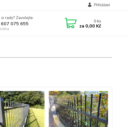
Přihlášení
 si rady? Zavolejte.
0
ks
 607 075 655
za
0,00 Kč
odina