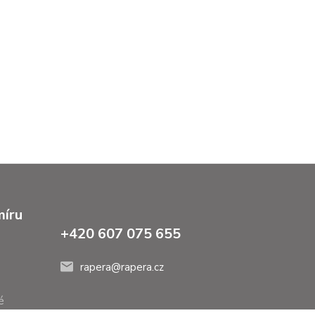
míru
+420 607 075 655
rapera@rapera.cz
é