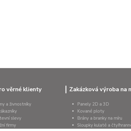
ro věrné klienty
Zakázková výroba na 
rmy a živnostníky
Panely 2D a 3D
zákazníky
Kované ploty
tevní slevy
Brány a branky na míru
ní firmy
Sloupky kulaté a čtyřhrann