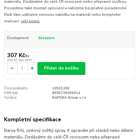
materiálu. Dodáváme do celé ČR rozvozem nebo přepravní službou.
Provádíme také montáž oplocení a nabízíme bezplatné poradenství.
Rádi Vám uděláme cenovou nabídku na materiál nebo kompletní
realizaci.
celý popis
Dostupnost
Skladem
307 Kč
/
ks
254 Kč
bez DPH
Přidat do košíku
Číslo produktu:
10501268
EAN kód:
8595726306014
Výrobce:
RAPERA Group s.r.o.
Kompletní specifikace
Barva RAL zinkový světlý spray. K opravám při stavbě nebo dělení
materiálu. Dodáváme do celé ČR rozvozem nebo přepravní