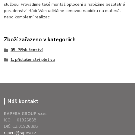
službou. Provádíme také montáž oplocení a nabízíme bezplatné
poradenství. Rádi Vám uděláme cenovou nabídku na materiál
nebo kompletní realizaci.
Zboží zařazeno v kategoriích
05. Příslušenství
1. příslušenství pletiva
Náš kontakt
RAPERA GROUP s.r.o.
IČO: 01926888
DIČ: CZ 01926888
rapera@rapera.cz