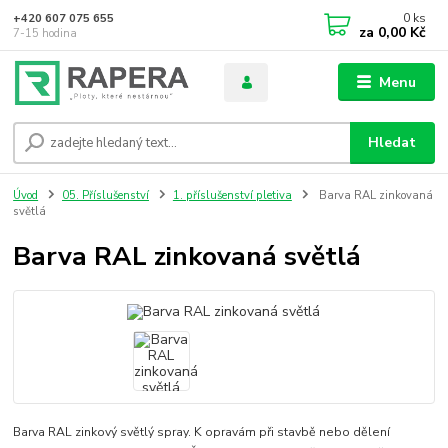
0
ks
+420 607 075 655
za
0,00 Kč
7-15 hodina
Menu
Hledat
Úvod
05. Příslušenství
1. příslušenství pletiva
Barva RAL zinkovaná
světlá
Barva RAL zinkovaná světlá
Barva RAL zinkový světlý spray. K opravám při stavbě nebo dělení