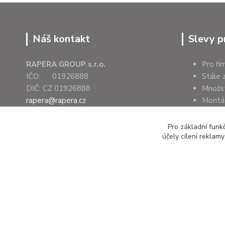
Náš kontakt
Slevy p
RAPERA GROUP s.r.o.
Pro fi
IČO: 01926888
Stále 
DIČ: CZ 01926888
Množs
rapera@rapera.cz
Montáž
+420 607 075 655
Úřady 
Pro základní funk
účely cílení reklam
Všechna práva vyhrazena RAPERA GROUP s.r.o.