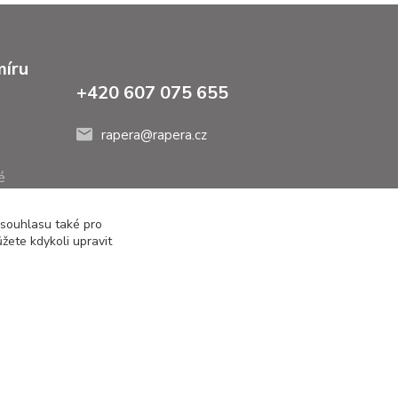
míru
+420 607 075 655
rapera@rapera.cz
é
 souhlasu také pro
žete kdykoli upravit
Vytvořeno na
Eshop-rychle.cz