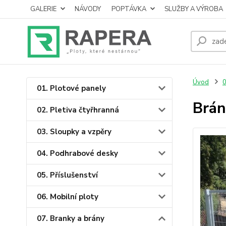
GALERIE
NÁVODY
POPTÁVKA
SLUŽBY A VÝROBA
Úvod
0
01. Plotové panely
Brán
02. Pletiva čtyřhranná
03. Sloupky a vzpěry
04. Podhrabové desky
05. Příslušenství
06. Mobilní ploty
07. Branky a brány