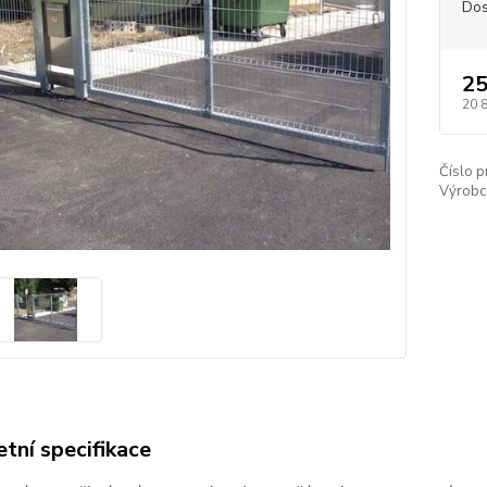
Dos
25
20 
Číslo p
Výrobc
tní specifikace