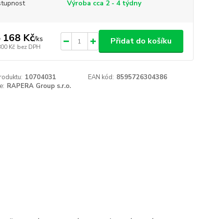
tupnost
Výroba cca 2 - 4 týdny
 168 Kč
/
ks
Přidat do košíku
800 Kč
bez DPH
roduktu:
10704031
EAN kód:
8595726304386
e:
RAPERA Group s.r.o.