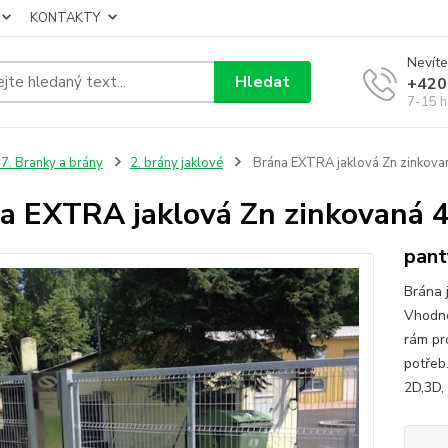
KONTAKTY
Nevíte
Hledat
+420
7-15 h
7. Branky a brány
2. brány jaklové
Brána EXTRA jaklová Zn zinkov
a EXTRA jaklová Zn zinkovaná
pant
Brána 
Vhodné
rám pr
potřeb.
2D,3D, 