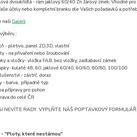
lová dvoukřídlá - rám jaklový 60/40 Zn žárový zinek. Vhodné p
aše účely nebo kompletní branku dle Vašich požadavků a potřeb
e naši
Galerii
výběru :
lň - pletivo, panel 2D,3D, vlastní
ty - na přivaření nebo šroubování
ky a vložky- vložka FAB, bez vložky, zadlabavcí zámek
upky- kulaté 48, 60, jaklové 60/40, 60/60, 80/80, 100/100
slušenství - zástrč, doraz
ky - barva, případně typ
ba přípravy pro pohon
rava do celé ČR
SI NEVÍTE RADY VYPLŇTE NÁŠ POPTÁVKOVÝ FORMULÁŘ
 "Ploty, které nestárnou"