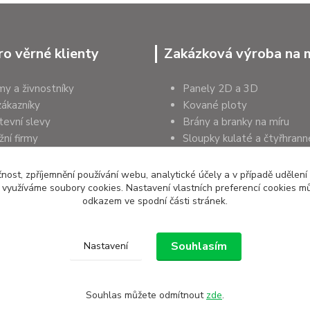
ro věrné klienty
Zakázková výroba na 
rmy a živnostníky
Panely 2D a 3D
zákazníky
Kované ploty
tevní slevy
Brány a branky na míru
ní firmy
Sloupky kulaté a čtyřhrann
a organizace
Podhrabové desky
čnost, zpříjemnění používání webu, analytické účely a v případě udělení
y využíváme soubory cookies. Nastavení vlastních preferencí cookies mů
odkazem ve spodní části stránek.
Souhlasím
Nastavení
Souhlas můžete odmítnout
zde
.