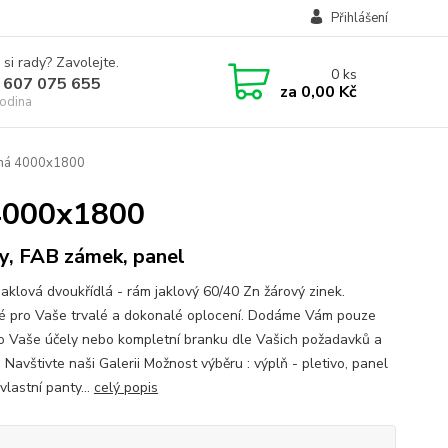
Přihlášení
 si rady? Zavolejte.
0
ks
 607 075 655
za
0,00 Kč
odina
aná 4000x1800
 4000x1800
y, FAB zámek, panel
jaklová dvoukřídlá - rám jaklový 60/40 Zn žárový zinek.
 pro Vaše trvalé a dokonalé oplocení. Dodáme Vám pouze
o Vaše účely nebo kompletní branku dle Vašich požadavků a
 Navštivte naši Galerii Možnost výběru : výplň - pletivo, panel
vlastní panty...
celý popis