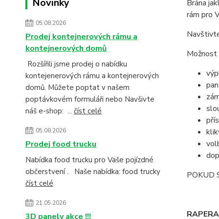
Novinky
Brána jak
rám pro V
05.08.2026
Navštivt
Prodej kontejnerových rámu a
kontejnerových domů
Možnost 
Rozšířili jsme prodej o nabídku
výp
kontejenerových rámu a kontejnerových
pan
domů. Můžete poptat v našem
zám
poptávkovém formuláři nebo Navšivte
slo
náš e-shop: ...
číst celé
pří
kli
05.08.2026
vol
Prodej food trucku
dop
Nabídka food trucku pro Vaše pojízdné
občerstvení . Naše nabídka: food trucky
POKUD 
číst celé
21.05.2026
RAPERA -
3D panely akce !!!