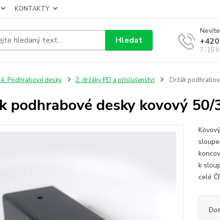
KONTAKTY
Nevíte
Hledat
+420
7-15 h
4. Podhrabové desky
2. držáky PD a příslušenství
Držák podhrabov
k podhrabové desky kovový 50/
Kovový
sloupe
koncov
k slou
celé Č
Dos