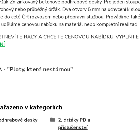
žák Zn zinkovaný betonové podhrabové desky. Pro jeden sloupek 
rohový nebo průběžný držák. Dva otvory 8 mm na uchycení k sloup
 do celé ČR rozvozem nebo přepravní službou. Provádíme také 
uděláme cenovou nabídku na materiál nebo kompletní realizaci.
SI NEVÍTE RADY A CHCETE CENOVOU NABÍDKU, VYPLŇT
NÍ
- "Ploty, které nestárnou"
zařazeno v kategoriích
odhrabové desky
2. držáky PD a
příslušenství