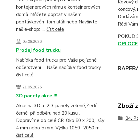
Kovový dr
kontejenerových rámu a kontejnerových
koncový, 
domů. Můžete poptat v našem
Dodáváme
poptávkovém formuláři nebo Navšivte
Rádi Vám 
náš e-shop: ...
číst celé
POKUD 
05.08.2026
OPLOCE
Prodej food trucku
Nabídka food trucku pro Vaše pojízdné
občerstvení . Naše nabídka: food trucky
RAPERA 
číst celé
21.05.2026
3D panely akce !!!
Zboží 
Akce na 3D a 2D panely zelené, šedé,
černé při odběru nad 20 kusů .
04. P
Dopravíme do celé ČR. Oko 50 x 200, síly
4 mm nebo 5 mm. Výška 1050 -2050 m...
číst celé