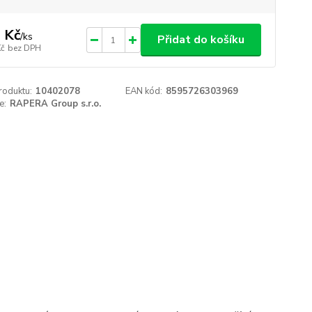
 Kč
/
ks
Přidat do košíku
Kč
bez DPH
roduktu:
10402078
EAN kód:
8595726303969
e:
RAPERA Group s.r.o.