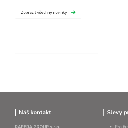
Zobrazit všechny novinky
Náš kontakt
Slevy p
RAPERA GROUP s.r.o.
Pro fi