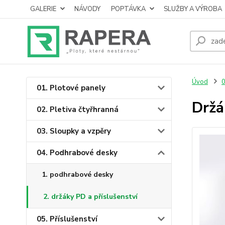
GALERIE
NÁVODY
POPTÁVKA
SLUŽBY A VÝROBA
Úvod
0
01. Plotové panely
Držá
02. Pletiva čtyřhranná
03. Sloupky a vzpěry
04. Podhrabové desky
1. podhrabové desky
2. držáky PD a příslušenství
05. Příslušenství