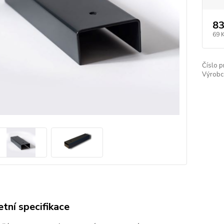
83
69 
Číslo p
Výrobc
tní specifikace