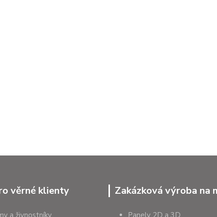
ro věrné klienty
Zakázková výroba na 
rmy a živnostníky
Panely 2D a 3D