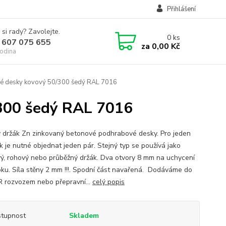
Přihlášení
 si rady? Zavolejte.
0
ks
 607 075 655
za
0,00 Kč
odina
é desky kovový 50/300 šedý RAL 7016
300 šedý RAL 7016
 držák Zn zinkovaný betonové podhrabové desky. Pro jeden
k je nutné objednat jeden pár. Stejný typ se používá jako
ý, rohový nebo průběžný držák. Dva otvory 8 mm na uchycení
pku. Síla stěny 2 mm !!!. Spodní část navařená. Dodáváme do
R rozvozem nebo přepravní...
celý popis
tupnost
Skladem