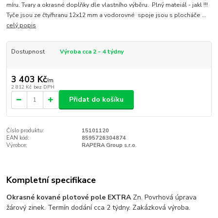
míru. Tvary a okrasné doplňky dle vlastního výběru. Plný mateiál - jakl !!!
Tyče jsou ze čtyřhranu 12x12 mm a vodorovné spoje jsou s plocháče ...
celý popis
Dostupnost
Výroba cca 2 - 4 týdny
3 403 Kč
/
m
2 812 Kč
bez DPH
Přidat do košíku
Číslo produktu:
15101120
EAN kód:
8595726304874
Výrobce:
RAPERA Group s.r.o.
Kompletní specifikace
Okrasné kované plotové pole EXTRA
Zn. Povrhová úprava
žárový zinek. Termín dodání cca 2 týdny. Zakázková výroba.