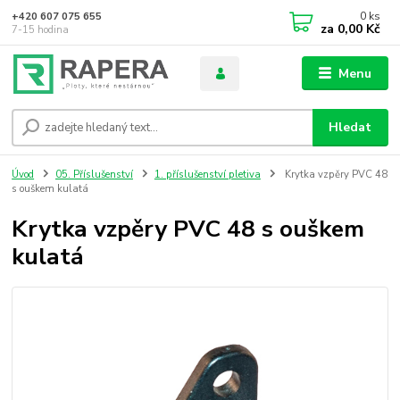
0
ks
+420 607 075 655
za
0,00 Kč
7-15 hodina
Menu
Hledat
Úvod
05. Příslušenství
1. příslušenství pletiva
Krytka vzpěry PVC 48
s ouškem kulatá
Krytka vzpěry PVC 48 s ouškem
kulatá