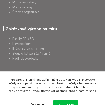
Množstevní slevy
Montážní firmy
Úřady a organizace
Zakázková výroba na míru
Panely 2D a 3D
Kované ploty
Brány a branky na míru
Sloupky kulaté a čtyřhranné
Podhrabové desky
Pro základní funkčnost, zpříjemnění používání webu, analytické
+420 607 075 655
účely a v případě udělení souhlasu také pro účely cílení reklamy
využíváme soubory cookies. Nastavení vlastních preferencí
rapera@rapera.cz
cookies můžete kdykoli upravit odkazem ve spodní části stránek.
Souhlasím
Nastavení