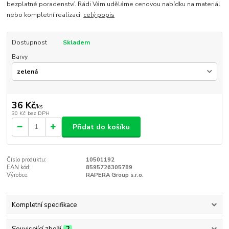
bezplatné poradenství. Rádi Vám uděláme cenovou nabídku na materiál
nebo kompletní realizaci.
celý popis
Dostupnost
Skladem
Barvy
36 Kč
/
ks
30 Kč
bez DPH
Přidat do košíku
Číslo produktu:
10501192
EAN kód:
8595726305789
Výrobce:
RAPERA Group s.r.o.
Kompletní specifikace
Související zboží
2