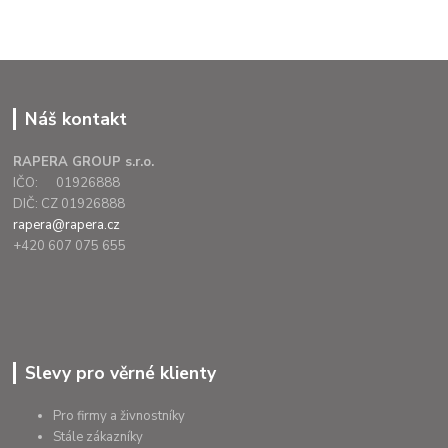
Náš kontakt
RAPERA GROUP s.r.o.
IČO: 01926888
DIČ: CZ 01926888
rapera@rapera.cz
+420 607 075 655
Slevy pro věrné klienty
Pro firmy a živnostníky
Stále zákazníky