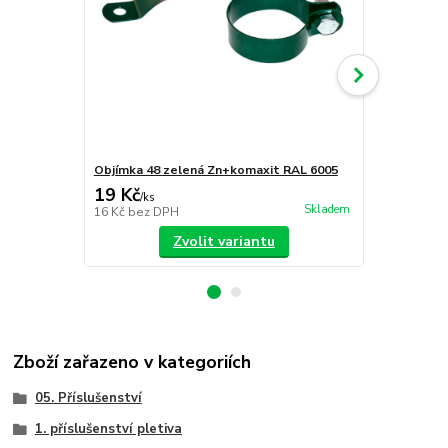
Objímka 48 zelená Zn+komaxit RAL 6005
Objímka 48 
19 Kč
19 Kč
/
ks
/
ks
Skladem
16 Kč
bez DPH
16 Kč
bez D
Zvolit variantu
Zboží zařazeno v kategoriích
05. Příslušenství
1. příslušenství pletiva