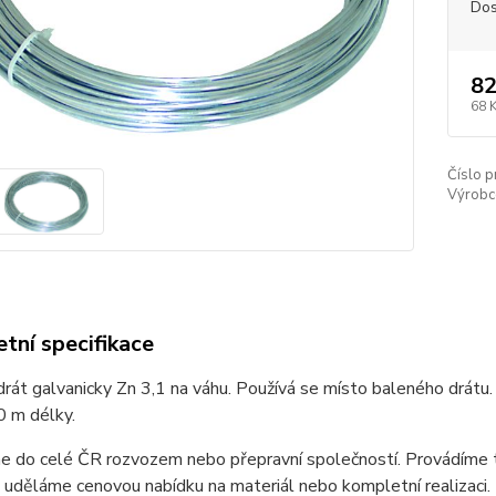
Dos
82
68 
Číslo p
Výrobc
tní specifikace
drát galvanicky Zn 3,1 na váhu. Používá se místo baleného drátu. 
0 m délky.
 do celé ČR rozvozem nebo přepravní společností. Provádíme t
uděláme cenovou nabídku na materiál nebo kompletní realizaci.