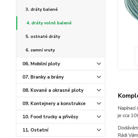
3. dráty balené
4. dráty volně balené
5. ostnaté dráty
6. zemní vruty
06. Mobilní ploty
07. Branky a brány
08. Kované a okrasné ploty
Komple
09. Kontejnery a konstrukce
Napínací 
je cca 10
10. Food trucky a přivěsy
Dodáváme
11. Ostatní
Rádi Vám 