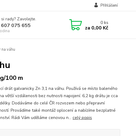
Přihlášení
 si rady? Zavolejte.
0
ks
 607 075 655
za
0,00 Kč
odina
ý na váhu
áhu
kg/100 m
cí drát galvanicky Zn 3,1 na váhu. Používá se místo baleného
na větší vzdálenosti bez nutnosti napojení. 6,2 kg drátu je cca
délky. Dodáváme do celé ČR rozvozem nebo přepravní
ností. Provádíme také montáž oplocení a nabízíme bezplatné
nství. Rádi Vám uděláme cenovou n...
celý popis