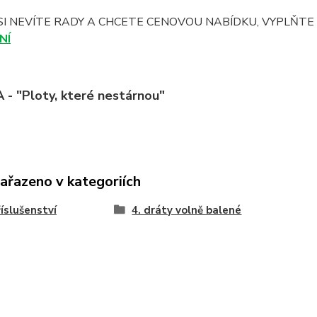
SI NEVÍTE RADY A CHCETE CENOVOU NABÍDKU, VYPLŇT
NÍ
- "Ploty, které nestárnou"
zařazeno v kategoriích
říslušenství
4. dráty volně balené