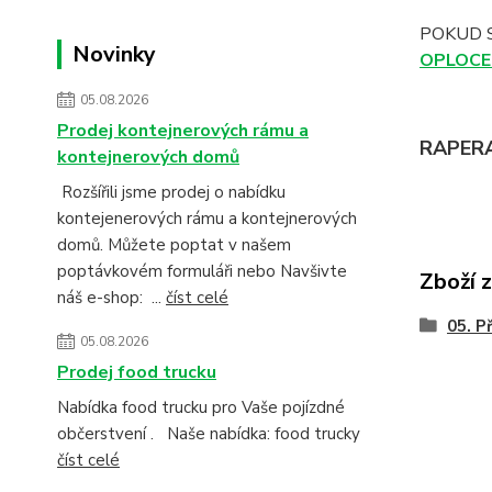
POKUD 
Novinky
OPLOCE
05.08.2026
Prodej kontejnerových rámu a
RAPERA 
kontejnerových domů
Rozšířili jsme prodej o nabídku
kontejenerových rámu a kontejnerových
domů. Můžete poptat v našem
poptávkovém formuláři nebo Navšivte
Zboží 
náš e-shop: ...
číst celé
05. P
05.08.2026
Prodej food trucku
Nabídka food trucku pro Vaše pojízdné
občerstvení . Naše nabídka: food trucky
číst celé