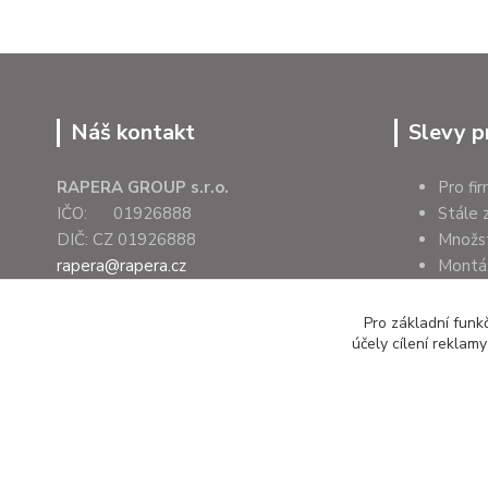
Náš kontakt
Slevy p
RAPERA GROUP s.r.o.
Pro fi
IČO: 01926888
Stále 
DIČ: CZ 01926888
Množs
rapera@rapera.cz
Montáž
+420 607 075 655
Úřady 
Pro základní funk
účely cílení reklam