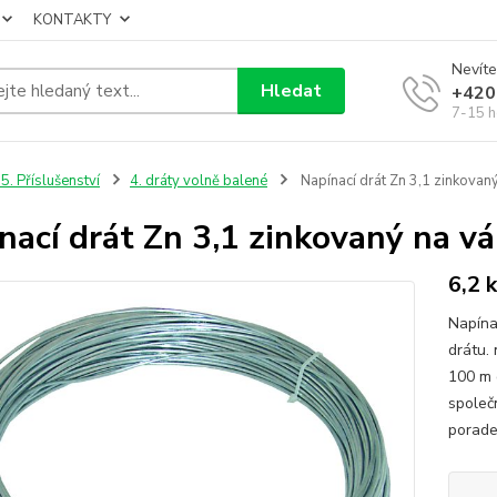
KONTAKTY
Nevíte
Hledat
+420
7-15 h
5. Příslušenství
4. dráty volně balené
Napínací drát Zn 3,1 zinkovan
nací drát Zn 3,1 zinkovaný na v
6,2 
Napína
drátu. 
100 m 
společ
porade