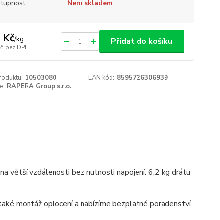
tupnost
Není skladem
 Kč
/
kg
Přidat do košíku
Kč
bez DPH
roduktu:
10503080
EAN kód:
8595726306939
e:
RAPERA Group s.r.o.
na větší vzdálenosti bez nutnosti napojení. 6,2 kg drátu
aké montáž oplocení a nabízíme bezplatné poradenství.