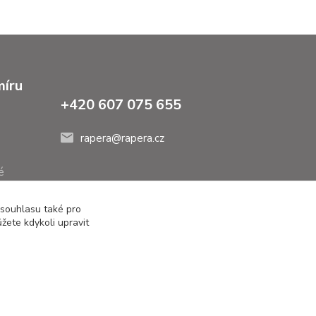
míru
+420 607 075 655
rapera@rapera.cz
é
 souhlasu také pro
žete kdykoli upravit