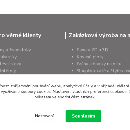
ro věrné klienty
Zakázková výroba na 
rmy a živnostníky
Panely 2D a 3D
zákazníky
Kované ploty
tevní slevy
Brány a branky na míru
ní firmy
Sloupky kulaté a čtyřhrann
a organizace
Podhrabové desky
čnost, zpříjemnění používání webu, analytické účely a v případě udělení
y využíváme soubory cookies. Nastavení vlastních preferencí cookies mů
odkazem ve spodní části stránek.
Souhlasím
Nastavení