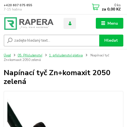
0
ks
+420 607 075 655
za
0,00 Kč
7-15 hodina
Menu
Hledat
Úvod
05. Příslušenství
1. příslušenství pletiva
Napínací tyč
Zn+komaxit 2050 zelená
Napínací tyč Zn+komaxit 2050
zelená