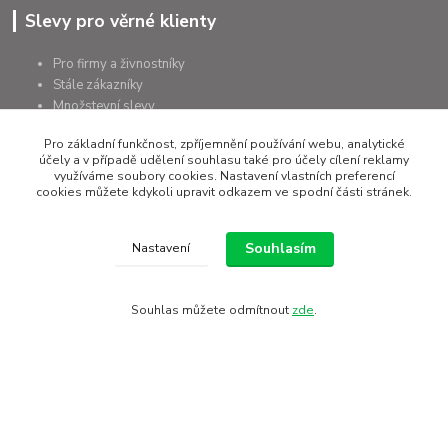
Slevy pro věrné klienty
Pro firmy a živnostníky
Stále zákazníky
Množstevní slevy
Montážní firmy
Pro základní funkčnost, zpříjemnění používání webu, analytické
Úřady a organizace
účely a v případě udělení souhlasu také pro účely cílení reklamy
využíváme soubory cookies. Nastavení vlastních preferencí
cookies můžete kdykoli upravit odkazem ve spodní části stránek.
Zakázková výroba na míru
Souhlasím
Nastavení
Panely 2D a 3D
Kované ploty
Brány a branky na míru
Souhlas můžete odmítnout
zde
.
Sloupky kulaté a čtyřhranné
Podhrabové desky
+420 607 075 655