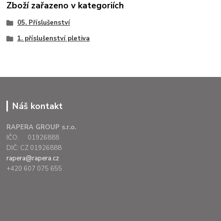
Zboží zařazeno v kategoriích
05. Příslušenství
1. příslušenství pletiva
Náš kontakt
RAPERA GROUP s.r.o.
IČO: 01926888
DIČ: CZ 01926888
rapera@rapera.cz
+420 607 075 655