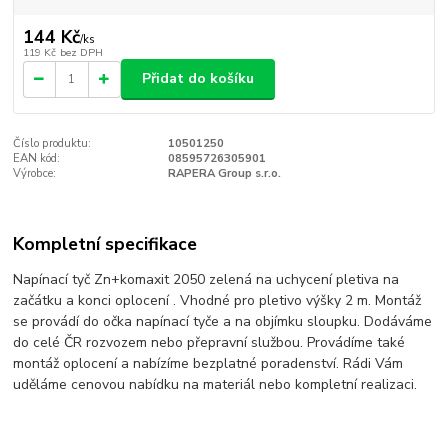
144 Kč
/
ks
119 Kč
bez DPH
Přidat do košíku
Číslo produktu:
10501250
EAN kód:
08595726305901
Výrobce:
RAPERA Group s.r.o.
Kompletní specifikace
Napínací tyč Zn+komaxit 2050 zelená na uchycení pletiva na
začátku a konci oplocení . Vhodné pro pletivo výšky 2 m. Montáž
se provádí do očka napínací tyče a na objímku sloupku. Dodáváme
do celé ČR rozvozem nebo přepravní službou. Provádíme také
montáž oplocení a nabízíme bezplatné poradenství. Rádi Vám
uděláme cenovou nabídku na materiál nebo kompletní realizaci.