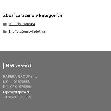
Zboží zařazeno v kategoriích
05. Příslušenství
1. příslušenství pletiva
Náš kontakt
RAPERA GROUP s.r.o.
IČO: 01926888
DIČ: CZ 01926888
rapera@rapera.cz
+420 607 075 655