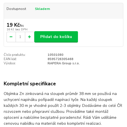
Dostupnost
Skladem
19 Kč
/
ks
16 Kč
bez DPH
Přidat do košíku
Číslo produktu:
10501080
EAN kód:
8595726305468
Výrobce:
RAPERA Group s.r.o.
Kompletní specifikace
Objímka Zn zinkovaná na sloupek průměr 38 mm se používá na
uchycení napínáku pořípadě napínací tyče. Na každý sloupek
každých 30 m je vhodné použít 2-3 objímky. Dodáváme do celé ČR
rozvozem nebo přepravní službou. Provádíme také montáž
oplocení a nabízíme bezplatné poradenství. Rádi Vám uděláme
cenovou nabídku na materiál nebo kompletní realizaci.