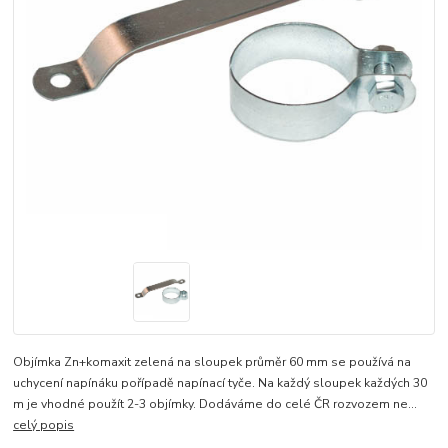
Objímka Zn+komaxit zelená na sloupek průměr 60 mm se používá na
uchycení napínáku pořípadě napínací tyče. Na každý sloupek každých 30
m je vhodné použít 2-3 objímky. Dodáváme do celé ČR rozvozem ne...
celý popis