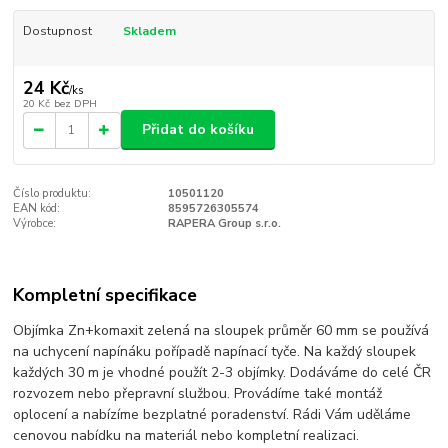
Dostupnost
Skladem
24 Kč
/
ks
20 Kč
bez DPH
Přidat do košíku
Číslo produktu:
10501120
EAN kód:
8595726305574
Výrobce:
RAPERA Group s.r.o.
Kompletní specifikace
Objímka Zn+komaxit zelená na sloupek průměr 60 mm se používá
na uchycení napínáku pořípadě napínací tyče. Na každý sloupek
každých 30 m je vhodné použít 2-3 objímky. Dodáváme do celé ČR
rozvozem nebo přepravní službou. Provádíme také montáž
oplocení a nabízíme bezplatné poradenství. Rádi Vám uděláme
cenovou nabídku na materiál nebo kompletní realizaci.