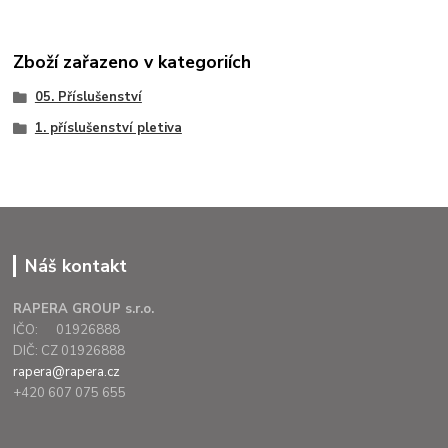
Zboží zařazeno v kategoriích
05. Příslušenství
1. příslušenství pletiva
Náš kontakt
RAPERA GROUP s.r.o.
IČO: 01926888
DIČ: CZ 01926888
rapera@rapera.cz
+420 607 075 655