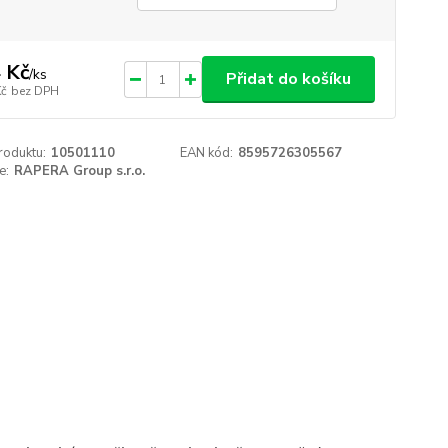
 Kč
/
ks
Přidat do košíku
Kč
bez DPH
roduktu:
10501110
EAN kód:
8595726305567
e:
RAPERA Group s.r.o.