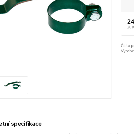
24
20 
Číslo p
Výrobc
tní specifikace