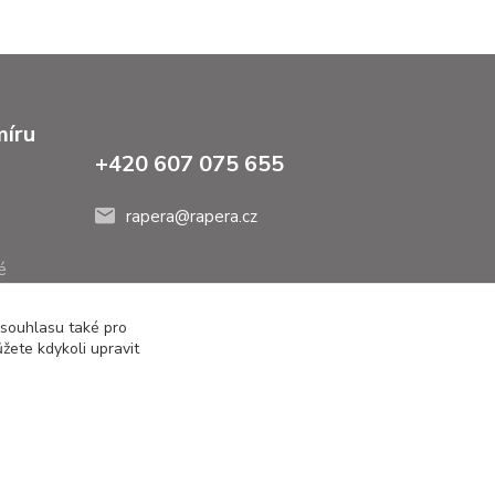
míru
+420 607 075 655
rapera@rapera.cz
é
 souhlasu také pro
žete kdykoli upravit