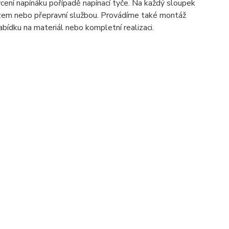
ení napínáku pořípadě napínací tyče. Na každý sloupek
zem nebo přepravní službou. Provádíme také montáž
ídku na materiál nebo kompletní realizaci.