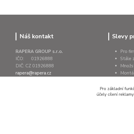
Náš kontakt
Slevy p
RAPERA GROUP s.r.o.
Pro fi
IČO: 01926888
Stále 
DIČ: CZ 01926888
Množs
rapera@rapera.cz
Montáž
+420 607 075 655
Úřady 
Pro základní funk
účely cílení reklam