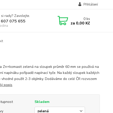
Přihlášení
 si rady? Zavolejte.
0
ks
 607 075 655
za
0,00 Kč
odina
it
a Zn+komaxit zelená na sloupek průměr 60 mm se používá na
ní napínáku pořípadě napínací tyče. Na každý sloupek každých
e vhodné použít 2-3 objímky. Dodáváme do celé ČR rozvozem
lý popis
tupnost
Skladem
vy