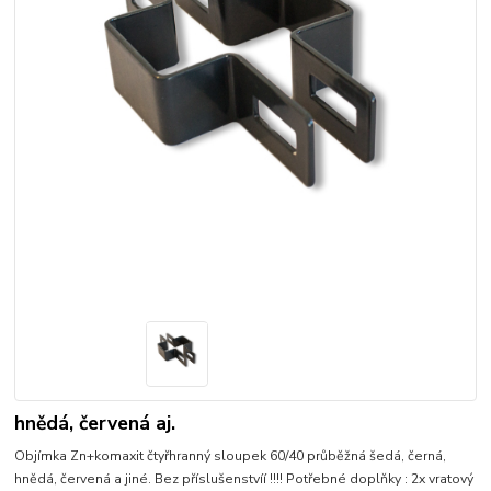
hnědá, červená aj.
Objímka Zn+komaxit čtyřhranný sloupek 60/40 průběžná šedá, černá,
hnědá, červená a jiné. Bez příslušenstvíí !!!! Potřebné doplňky : 2x vratový