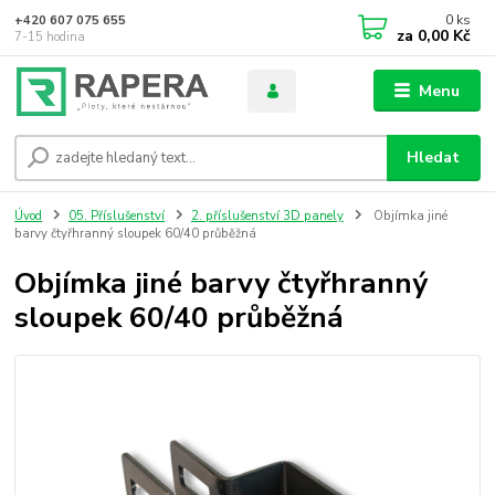
0
ks
+420 607 075 655
za
0,00 Kč
7-15 hodina
Menu
Hledat
Úvod
05. Příslušenství
2. příslušenství 3D panely
Objímka jiné
barvy čtyřhranný sloupek 60/40 průběžná
Objímka jiné barvy čtyřhranný
sloupek 60/40 průběžná