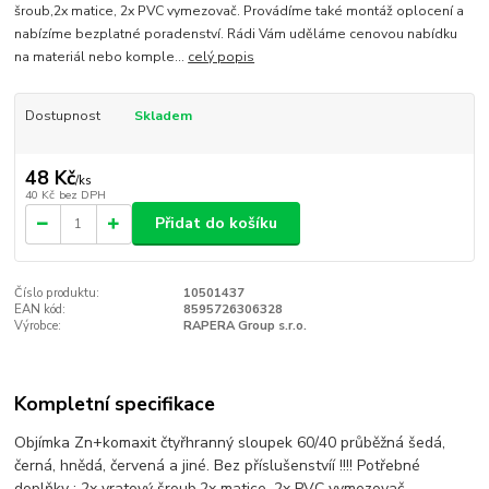
šroub,2x matice, 2x PVC vymezovač. Provádíme také montáž oplocení a
nabízíme bezplatné poradenství. Rádi Vám uděláme cenovou nabídku
na materiál nebo komple...
celý popis
Dostupnost
Skladem
48 Kč
/
ks
40 Kč
bez DPH
Přidat do košíku
Číslo produktu:
10501437
EAN kód:
8595726306328
Výrobce:
RAPERA Group s.r.o.
Kompletní specifikace
Objímka Zn+komaxit čtyřhranný sloupek 60/40 průběžná šedá,
černá, hnědá, červená a jiné. Bez příslušenstvíí !!!! Potřebné
doplňky : 2x vratový šroub,2x matice, 2x PVC vymezovač.