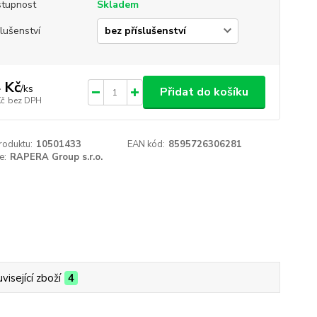
tupnost
Skladem
slušenství
 Kč
/
ks
Přidat do košíku
Kč
bez DPH
roduktu:
10501433
EAN kód:
8595726306281
e:
RAPERA Group s.r.o.
visející zboží
4