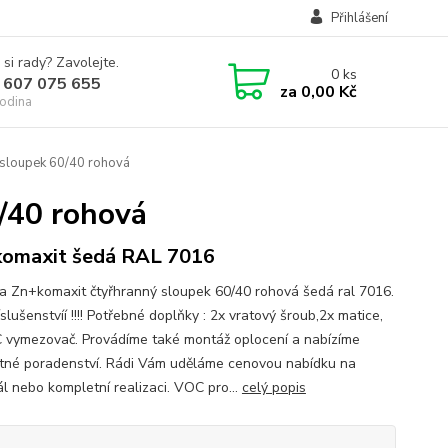
Přihlášení
 si rady? Zavolejte.
0
ks
 607 075 655
za
0,00 Kč
odina
 sloupek 60/40 rohová
/40 rohová
omaxit šedá RAL 7016
a Zn+komaxit čtyřhranný sloupek 60/40 rohová šedá ral 7016.
slušenstvíí !!!! Potřebné doplňky : 2x vratový šroub,2x matice,
 vymezovač. Provádíme také montáž oplocení a nabízíme
tné poradenství. Rádi Vám uděláme cenovou nabídku na
ál nebo kompletní realizaci. VOC pro...
celý popis