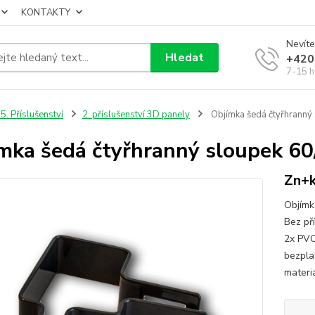
KONTAKTY
Nevíte
Hledat
+420
7-15 h
5. Příslušenství
2. příslušenství 3D panely
Objímka šedá čtyřhranný
mka šedá čtyřhranný sloupek 60
Zn+k
Objímk
Bez pří
2x PVC
bezpla
materi