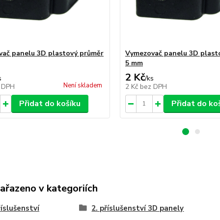
ač panelu 3D plastový průměr
Vymezovač panelu 3D plast
5 mm
2 Kč
s
/
ks
Není skladem
 DPH
2 Kč
bez DPH
Přidat do košíku
Přidat do ko
zařazeno v kategoriích
říslušenství
2. příslušenství 3D panely