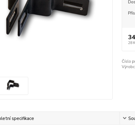
Dos
Pří
34
28 
Číslo p
Výrobc
etní specifikace
Sou