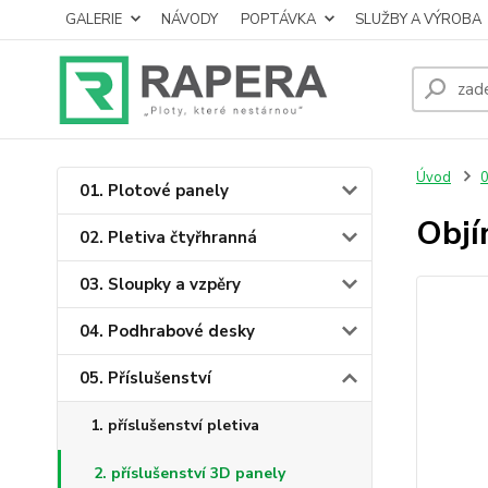
GALERIE
NÁVODY
POPTÁVKA
SLUŽBY A VÝROBA
Úvod
0
01. Plotové panely
Objí
02. Pletiva čtyřhranná
03. Sloupky a vzpěry
04. Podhrabové desky
05. Příslušenství
1. příslušenství pletiva
2. příslušenství 3D panely