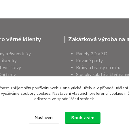
ro věrné klienty
Zakázková výroba na 
rmy a živnostníky
Panely 2D a 3D
zákazníky
Kované ploty
tevní slevy
Brány a branky na míru
ní firmy
Sloupky kulaté a čtyřhrann
a organizace
Podhrabové desky
čnost, zpříjemnění používání webu, analytické účely a v případě udělení
y využíváme soubory cookies. Nastavení vlastních preferencí cookies mů
odkazem ve spodní části stránek.
Souhlasím
Nastavení