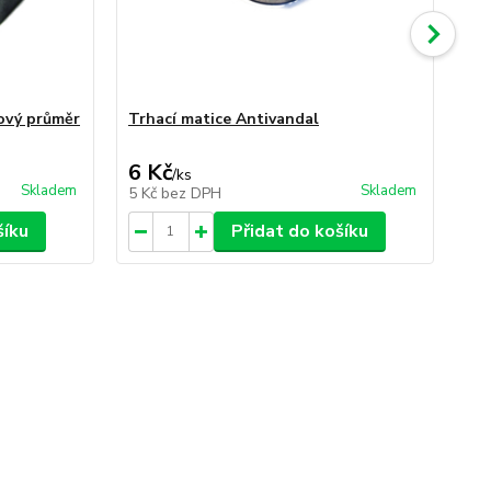
ový průměr
Trhací matice Antivandal
Šr
6 Kč
4 
/
ks
Skladem
Skladem
5 Kč
bez DPH
3 
šíku
Přidat do košíku