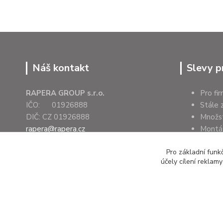
Náš kontakt
Slevy p
RAPERA GROUP s.r.o.
Pro fi
IČO: 01926888
Stále 
DIČ: CZ 01926888
Množs
rapera@rapera.cz
Montáž
+420 607 075 655
Úřady 
Pro základní funk
účely cílení reklam