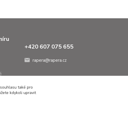
míru
+420 607 075 655
rapera@rapera.cz
é
 souhlasu také pro
žete kdykoli upravit