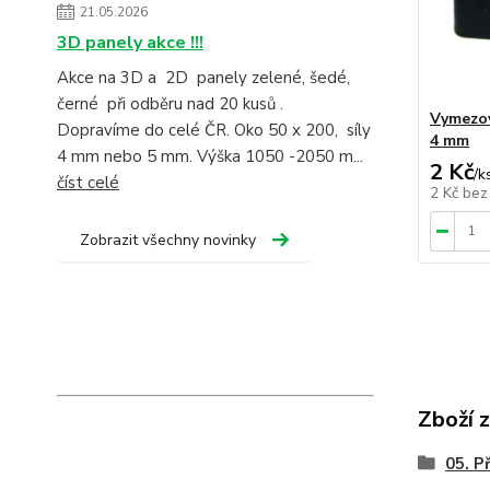
21.05.2026
3D panely akce !!!
Akce na 3D a 2D panely zelené, šedé,
černé při odběru nad 20 kusů .
Vymezov
Dopravíme do celé ČR. Oko 50 x 200, síly
4 mm
4 mm nebo 5 mm. Výška 1050 -2050 m...
2 Kč
/
k
číst celé
2 Kč
bez
Zobrazit všechny novinky
Zboží 
05. P