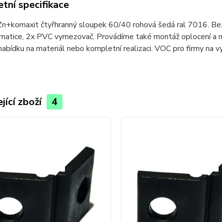
tní specifikace
n+komaxit čtyřhranný sloupek 60/40 rohová šedá ral 7016. Bez p
 matice, 2x PVC vymezovač. Provádíme také montáž oplocení a 
abídku na materiál nebo kompletní realizaci. VOC pro firmy na vy
jící zboží
4