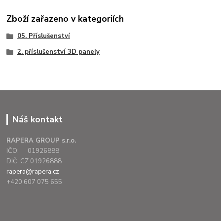
Zboží zařazeno v kategoriích
05. Příslušenství
2. příslušenství 3D panely
Náš kontakt
RAPERA GROUP s.r.o.
IČO: 01926888
DIČ: CZ 01926888
rapera@rapera.cz
+420 607 075 655