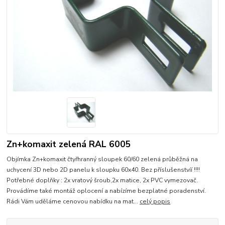
Zn+komaxit zelená RAL 6005
Objímka Zn+komaxit čtyřhranný sloupek 60/60 zelená průběžná na
uchycení 3D nebo 2D panelu k sloupku 60x40. Bez příslušenstvíí !!!!
Potřebné doplňky : 2x vratový šroub,2x matice, 2x PVC vymezovač.
Provádíme také montáž oplocení a nabízíme bezplatné poradenství.
Rádi Vám uděláme cenovou nabídku na mat...
celý popis