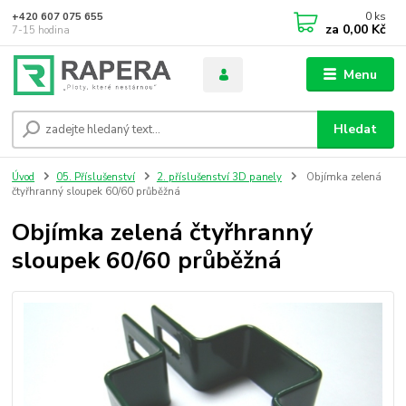
0
ks
+420 607 075 655
za
0,00 Kč
7-15 hodina
Menu
Hledat
Úvod
05. Příslušenství
2. příslušenství 3D panely
Objímka zelená
čtyřhranný sloupek 60/60 průběžná
Objímka zelená čtyřhranný
sloupek 60/60 průběžná