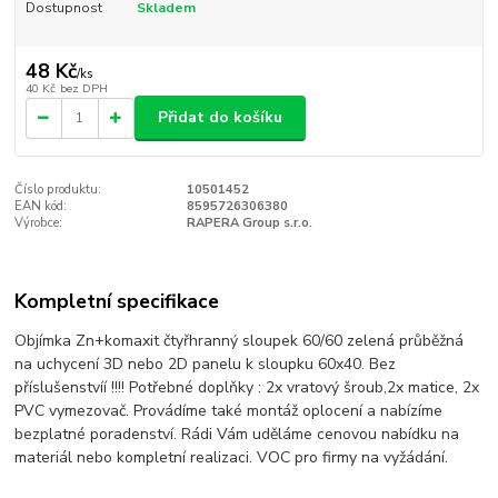
Dostupnost
Skladem
48 Kč
/
ks
40 Kč
bez DPH
Přidat do košíku
Číslo produktu:
10501452
EAN kód:
8595726306380
Výrobce:
RAPERA Group s.r.o.
Kompletní specifikace
Objímka Zn+komaxit čtyřhranný sloupek 60/60 zelená průběžná
na uchycení 3D nebo 2D panelu k sloupku 60x40. Bez
příslušenstvíí !!!! Potřebné doplňky : 2x vratový šroub,2x matice, 2x
PVC vymezovač. Provádíme také montáž oplocení a nabízíme
bezplatné poradenství. Rádi Vám uděláme cenovou nabídku na
materiál nebo kompletní realizaci. VOC pro firmy na vyžádání.