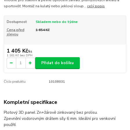
Vhodné pro stabilní a pevné oplocení zahrad, průmyslových areálů a
sportovišť. Montáž na kulatý nebo jeklový sloup...
celý popis
Dostupnost
Skladem nebo do týdne
Cena před
1 654 Kč
slevou
1 405 Kč
/
ks
1 161 Kč
bez DPH
Přidat do košíku
Číslo produktu:
10108031
Kompletní specifikace
Plotový 3D panel Zn+žárově zinkovaný bez prolisu.
Zpevnění vodorovným drátem síly 6 mm. Ideální pro venkovní
použítí.