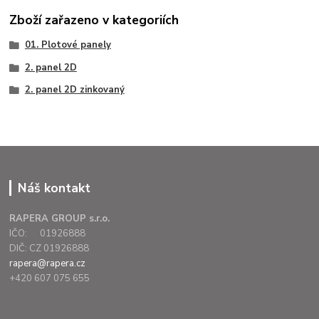
Zboží zařazeno v kategoriích
01. Plotové panely
2. panel 2D
2. panel 2D zinkovaný
Náš kontakt
RAPERA GROUP s.r.o.
IČO: 01926888
DIČ: CZ 01926888
rapera@rapera.cz
+420 607 075 655