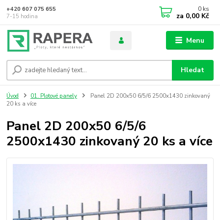
0
ks
+420 607 075 655
za
0,00 Kč
7-15 hodina
Menu
Hledat
Úvod
01. Plotové panely
Panel 2D 200x50 6/5/6 2500x1430 zinkovaný
20 ks a více
Panel 2D 200x50 6/5/6
2500x1430 zinkovaný 20 ks a více