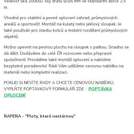
Velikost oka 200x50, síly drátů 6/5/6 mm ve standartní délce 2,5
m.
Vhodné pro stabilní a pevné oplocení zahrad, průmyslových
areálů a sportovišť. Montáž na kulatý nebo jeklový sloupek. Je
také používán pro stavbu kotců a mobilní rozdělení průmyslových
objektů.
Možno upevnit na pevnou plochu na sloupek s patkou. Snadno se
dá dělit. Dodáváme do celé ČR rozvozem nebo přepravní
společností. Provádíme také montáž oplocení a nabízíme
bezplatné poradenství. Rádi Vám uděláme cenovou nabídku na
materiál nebo kompletní realizaci.
POKUD SI NEVÍTE RADY A CHCETE CENOVOU NABÍDKU,
VYPLŇTE POPTÁVKOVÝ FORMULÁŘ ZDE :
POPTÁVKA
OPLOCENÍ
RAPERA - "Ploty, které nestárnou"