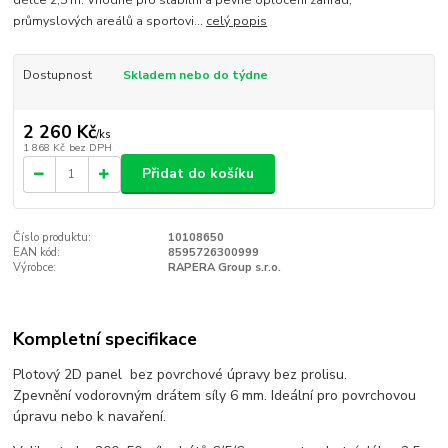
délce 2,5 m. Vhodné pro stabilní a pevné oplocení zahrad,
průmyslových areálů a sportovi...
celý popis
Dostupnost
Skladem nebo do týdne
2 260 Kč
/
ks
1 868 Kč
bez DPH
Přidat do košíku
Číslo produktu:
10108650
EAN kód:
8595726300999
Výrobce:
RAPERA Group s.r.o.
Kompletní specifikace
Plotový 2D panel bez povrchové úpravy bez prolisu.
Zpevnění vodorovným drátem síly 6 mm. Ideální pro povrchovou
úpravu nebo k navaření.