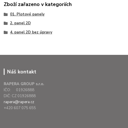
Zboží zařazeno v kategoriích
01. Plotové panely
2. panel 2D
4. panel 2D bez úpravy
Náš kontakt
RAPERA GROUP s.r.o.
IČO: 01926888
DIČ: CZ 01926888
rapera@rapera.cz
+420 607 075 655