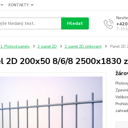
KONTAKTY
Nevíte
Hledat
+420
7-15 h
1. Plotové panely
2. panel 2D
2. panel 2D zinkovaný
Panel 2D 
l 2D 200x50 8/6/8 2500x1830 
žáro
Plotov
Zpevně
Veliko
Prohlé
zahrad