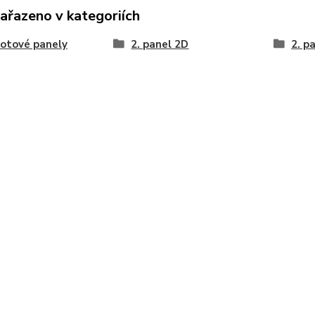
zařazeno v kategoriích
lotové panely
2. panel 2D
2. p