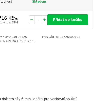
tupnost
Skladem
716 Kč
/
ks
Přidat do košíku
71 Kč
bez DPH
roduktu:
10108125
EAN kód:
8595726300791
e:
RAPERA Group s.r.o.
rátem síly 6 mm. Ideální pro venkovní použítí.