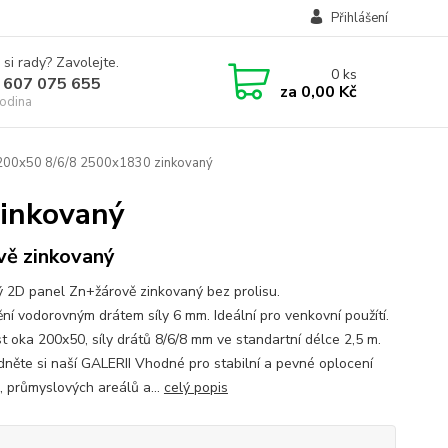
Přihlášení
 si rady? Zavolejte.
0
ks
 607 075 655
za
0,00 Kč
odina
200x50 8/6/8 2500x1830 zinkovaný
zinkovaný
vě zinkovaný
ý 2D panel Zn+žárově zinkovaný bez prolisu.
ní vodorovným drátem síly 6 mm. Ideální pro venkovní použítí.
st oka 200x50, síly drátů 8/6/8 mm ve standartní délce 2,5 m.
dněte si naší GALERII Vhodné pro stabilní a pevné oplocení
, průmyslových areálů a...
celý popis