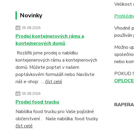
Velikost 
Novinky
Prohlédn
Vhodné pr
05.08.2026
používán 
Prodej kontejnerových rámu a
kontejnerových domů
Možno up
Rozšířili jsme prodej o nabídku
společno
kontejenerových rámu a kontejnerových
nebo komp
domů. Můžete poptat v našem
POKUD 
poptávkovém formuláři nebo Navšivte
OPLOCE
náš e-shop: ...
číst celé
05.08.2026
Prodej food trucku
RAPERA -
Nabídka food trucku pro Vaše pojízdné
občerstvení . Naše nabídka: food trucky
číst celé