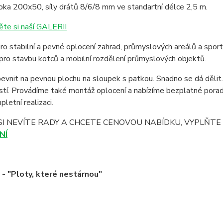
oka 200x50, síly drátů 8/6/8 mm ve standartní délce 2,5 m.
ěte si naší GALERII
o stabilní a pevné oplocení zahrad, průmyslových areálů a sport
pro stavbu kotců a mobilní rozdělení průmyslových objektů.
evnit na pevnou plochu na sloupek s patkou. Snadno se dá děl
stí. Provádíme také montáž oplocení a nabízíme bezplatné pora
letní realizaci.
SI NEVÍTE RADY A CHCETE CENOVOU NABÍDKU, VYPLŇT
NÍ
 "Ploty, které nestárnou"