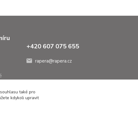
míru
+420 607 075 655
rapera@rapera.cz
é
 souhlasu také pro
žete kdykoli upravit