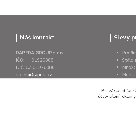
Náš kontakt
Slevy p
RAPERA GROUP s.r.o.
Pro fi
IČO: 01926888
Stále 
DIČ: CZ 01926888
Množs
rapera@rapera.cz
Montáž
+420 607 075 655
Úřady 
Pro základní funk
účely cílení reklam