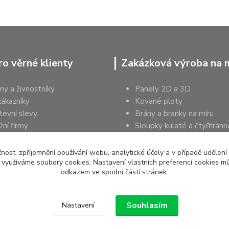
ro věrné klienty
Zakázková výroba na 
rmy a živnostníky
Panely 2D a 3D
zákazníky
Kované ploty
tevní slevy
Brány a branky na míru
ní firmy
Sloupky kulaté a čtyřhrann
a organizace
Podhrabové desky
čnost, zpříjemnění používání webu, analytické účely a v případě udělení
y využíváme soubory cookies. Nastavení vlastních preferencí cookies mů
odkazem ve spodní části stránek.
Souhlasím
Nastavení