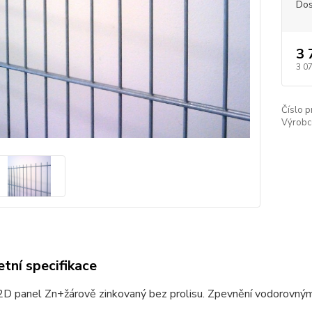
Dos
3 
3 0
Číslo p
Výrobc
tní specifikace
D panel Zn+žárově zinkovaný bez prolisu. Zpevnění vodorovným d