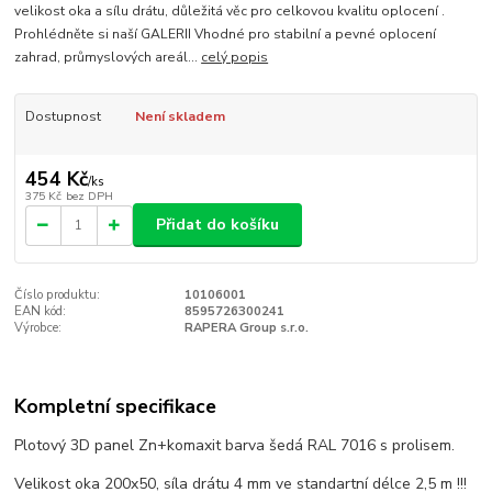
velikost oka a sílu drátu, důležitá věc pro celkovou kvalitu oplocení .
Prohlédněte si naší GALERII Vhodné pro stabilní a pevné oplocení
zahrad, průmyslových areál...
celý popis
Dostupnost
Není skladem
454 Kč
/
ks
375 Kč
bez DPH
Přidat do košíku
Číslo produktu:
10106001
EAN kód:
8595726300241
Výrobce:
RAPERA Group s.r.o.
Kompletní specifikace
Plotový 3D panel Zn+komaxit barva šedá RAL 7016 s prolisem.
Velikost oka 200x50, síla drátu 4 mm ve standartní délce 2,5 m !!!