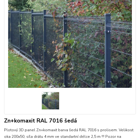
Zn+komaxit RAL 7016 šedá
Plotový 3D panel Zn+komaxit barva šedá RAL 7016 s prolisem. Velikost
oka 200x50, síla drátu 4 mm ve standartní délce 2,5 m !!! Pozor na