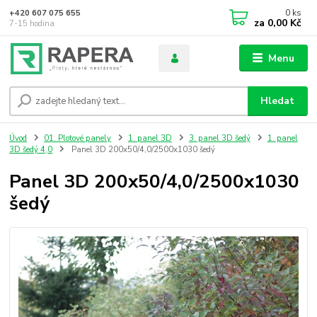
0
ks
+420 607 075 655
za
0,00 Kč
7-15 hodina
Menu
Hledat
Úvod
01. Plotové panely
1. panel 3D
3. panel 3D šedý
1. panel
3D šedý 4,0
Panel 3D 200x50/4,0/2500x1030 šedý
Panel 3D 200x50/4,0/2500x1030
šedý