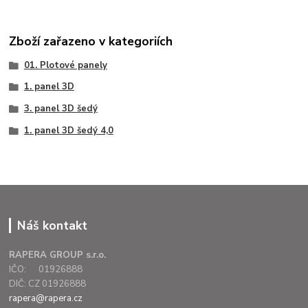
Zboží zařazeno v kategoriích
01. Plotové panely
1. panel 3D
3. panel 3D šedý
1. panel 3D šedý 4,0
Náš kontakt
RAPERA GROUP s.r.o.
IČO: 01926888
DIČ: CZ 01926888
rapera@rapera.cz