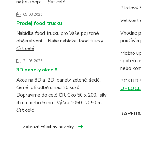
náš e-shop: ...
číst celé
Plotový 3
05.08.2026
Velikost 
Prodej food trucku
Vhodné pr
Nabídka food trucku pro Vaše pojízdné
používán 
občerstvení . Naše nabídka: food trucky
číst celé
Možno up
společno
21.05.2026
nebo komp
3D panely akce !!!
Akce na 3D a 2D panely zelené, šedé,
POKUD 
černé při odběru nad 20 kusů .
OPLOCE
Dopravíme do celé ČR. Oko 50 x 200, síly
4 mm nebo 5 mm. Výška 1050 -2050 m...
číst celé
RAPERA -
Zobrazit všechny novinky