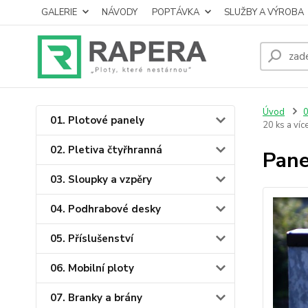
GALERIE
NÁVODY
POPTÁVKA
SLUŽBY A VÝROBA
Úvod
0
01. Plotové panely
20 ks a víc
02. Pletiva čtyřhranná
Pane
03. Sloupky a vzpěry
04. Podhrabové desky
05. Příslušenství
06. Mobilní ploty
07. Branky a brány