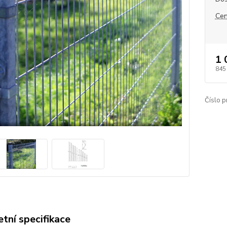
Cen
1 
845
Číslo p
tní specifikace