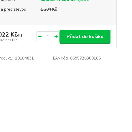
a před slevou
1 204 Kč
022 Kč
/
ks
Přidat do košíku
 Kč
bez DPH
roduktu:
10104031
EAN kód:
8595726300166