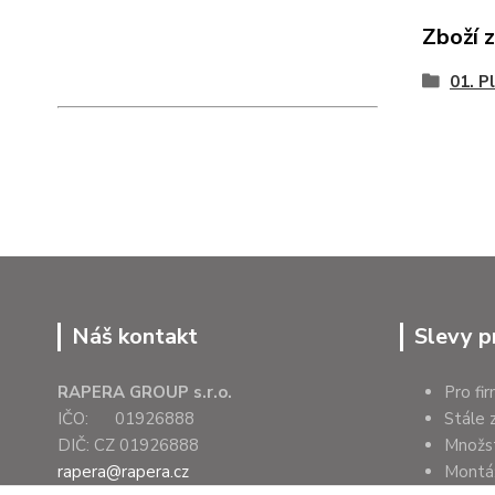
Zboží 
01. P
Náš kontakt
Slevy p
RAPERA GROUP s.r.o.
Pro fi
IČO: 01926888
Stále 
DIČ: CZ 01926888
Množs
rapera@rapera.cz
Montáž