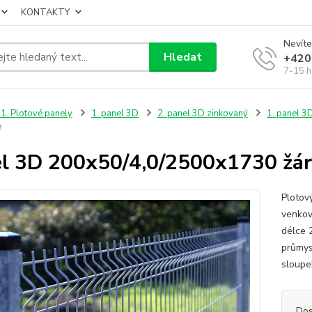
KONTAKTY
Nevíte
Hledat
+420
7-15 h
1. Plotové panely
1. panel 3D
2. panel 3D zinkovaný
1. panel 3
e
l 3D 200x50/4,0/2500x1730 žáro
Plotov
venkov
délce 
průmys
sloupek
Dos