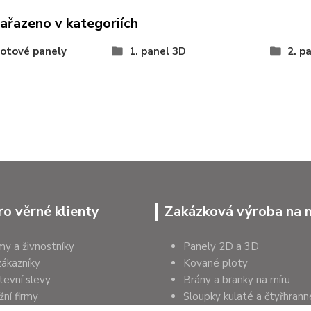
zařazeno v kategoriích
lotové panely
1. panel 3D
2. p
ro věrné klienty
Zakázková výroba na 
rmy a živnostníky
Panely 2D a 3D
zákazníky
Kované ploty
tevní slevy
Brány a branky na míru
ní firmy
Sloupky kulaté a čtyřhrann