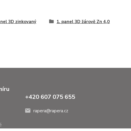
anel 3D zinkovaný
1. panel 3D žárově Zn 4,0
míru
+420 607 075 655
rapera@rapera.cz
é