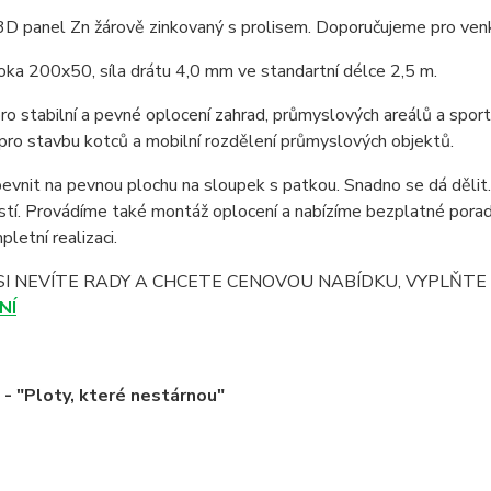
D panel Zn žárově zinkovaný s prolisem. Doporučujeme pro venk
oka 200x50, síla drátu 4,0 mm ve standartní délce 2,5 m.
o stabilní a pevné oplocení zahrad, průmyslových areálů a sport
pro stavbu kotců a mobilní rozdělení průmyslových objektů.
evnit na pevnou plochu na sloupek s patkou. Snadno se dá děl
stí. Provádíme také montáž oplocení a nabízíme bezplatné pora
letní realizaci.
SI NEVÍTE RADY A CHCETE CENOVOU NABÍDKU, VYPLŇT
NÍ
 "Ploty, které nestárnou"