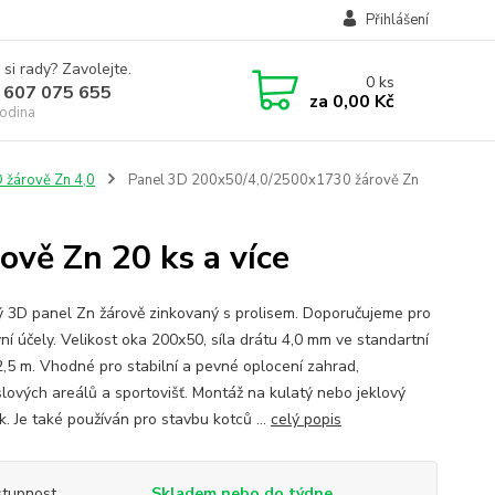
Přihlášení
 si rady? Zavolejte.
0
ks
 607 075 655
za
0,00 Kč
odina
D žárově Zn 4,0
Panel 3D 200x50/4,0/2500x1730 žárově Zn
vě Zn 20 ks a více
ý 3D panel Zn žárově zinkovaný s prolisem. Doporučujeme pro
ní účely. Velikost oka 200x50, síla drátu 4,0 mm ve standartní
2,5 m. Vhodné pro stabilní a pevné oplocení zahrad,
lových areálů a sportovišť. Montáž na kulatý nebo jeklový
. Je také používán pro stavbu kotců ...
celý popis
tupnost
Skladem nebo do týdne