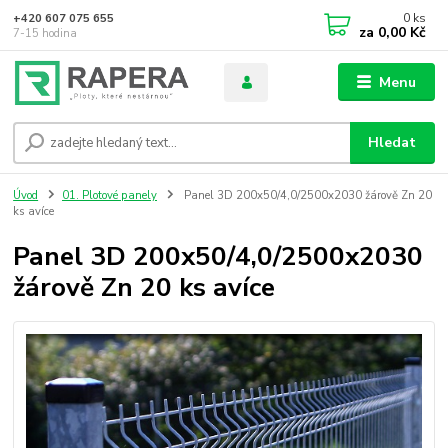
0
ks
+420 607 075 655
za
0,00 Kč
7-15 hodina
Menu
Hledat
Úvod
01. Plotové panely
Panel 3D 200x50/4,0/2500x2030 žárově Zn 20
ks avíce
Panel 3D 200x50/4,0/2500x2030
žárově Zn 20 ks avíce