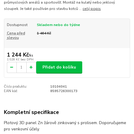
průmyslových areálů a sportovišť. Montáž na kulatý nebo jeklový
sloupek. Je také používán pro stavbu kotců ...
celý popis
Dostupnost
Skladem nebo do týdne
Cena před
1 464 Kč
slevou
1 244 Kč
/
ks
1 028 Kč
bez DPH
Přidat do košíku
Číslo produktu:
10104041
EAN kód:
8595726300173
Kompletní specifikace
Plotový 3D panel Zn žárově zinkovaný s prolisem. Doporučujeme
pro venkovní účely.