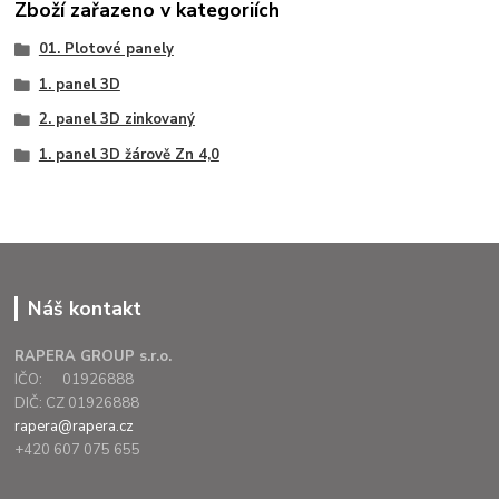
Zboží zařazeno v kategoriích
01. Plotové panely
1. panel 3D
2. panel 3D zinkovaný
1. panel 3D žárově Zn 4,0
Náš kontakt
RAPERA GROUP s.r.o.
IČO: 01926888
DIČ: CZ 01926888
rapera@rapera.cz
+420 607 075 655