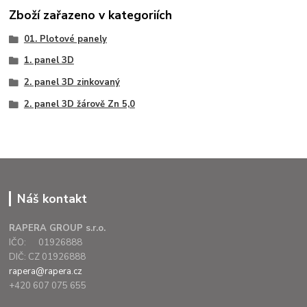
Zboží zařazeno v kategoriích
01. Plotové panely
1. panel 3D
2. panel 3D zinkovaný
2. panel 3D žárově Zn 5,0
Náš kontakt
RAPERA GROUP s.r.o.
IČO: 01926888
DIČ: CZ 01926888
rapera@rapera.cz
+420 607 075 655