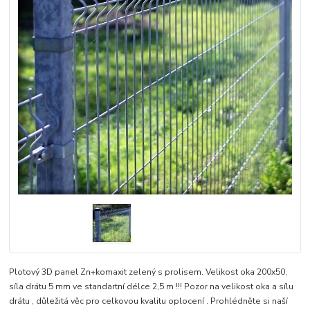
Plotový 3D panel Zn+komaxit zelený s prolisem. Velikost oka 200x50,
síla drátu 5 mm ve standartní délce 2,5 m !!! Pozor na velikost oka a sílu
drátu , důležitá věc pro celkovou kvalitu oplocení . Prohlédněte si naší