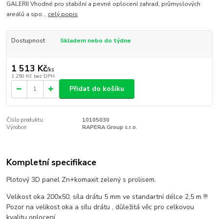
GALERII Vhodné pro stabilní a pevné oplocení zahrad, průmyslových
areálů a spo...
celý popis
Dostupnost
Skladem nebo do týdne
1 513 Kč
/
ks
1 250 Kč
bez DPH
Přidat do košíku
Číslo produktu:
10105030
Výrobce:
RAPERA Group s.r.o.
Kompletní specifikace
Plotový 3D panel Zn+komaxit zelený s prolisem.
Velikost oka 200x50, síla drátu 5 mm ve standartní délce 2,5 m !!!
Pozor na velikost oka a sílu drátu , důležitá věc pro celkovou
kvalitu oplocení .