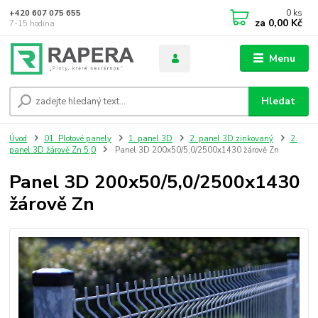
0
ks
+420 607 075 655
za
0,00 Kč
7-15 hodina
Menu
Hledat
Úvod
01. Plotové panely
1. panel 3D
2. panel 3D zinkovaný
2.
panel 3D žárově Zn 5,0
Panel 3D 200x50/5,0/2500x1430 žárově Zn
Panel 3D 200x50/5,0/2500x1430
žárově Zn