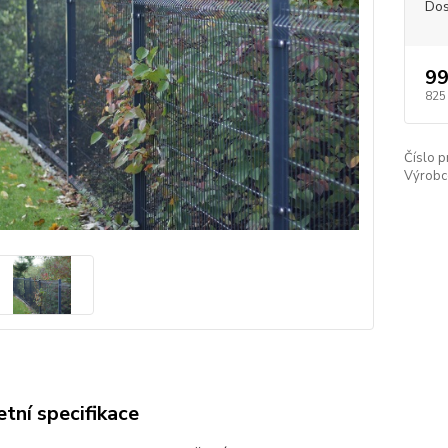
Dos
99
825
Číslo p
Výrobc
tní specifikace