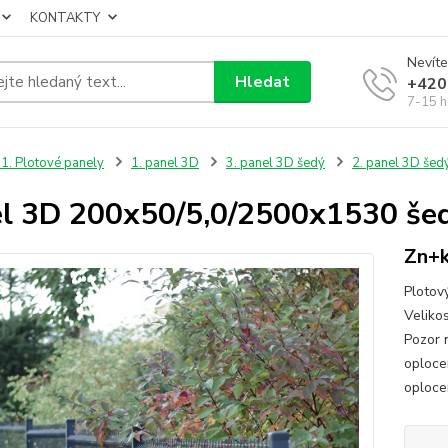
KONTAKTY
Nevíte
Hledat
+420
7-15 h
1. Plotové panely
1. panel 3D
3. panel 3D šedý
2. panel 3D šed
l 3D 200x50/5,0/2500x1530 še
Zn+k
Plotov
Velikos
Pozor n
oploce
oploce