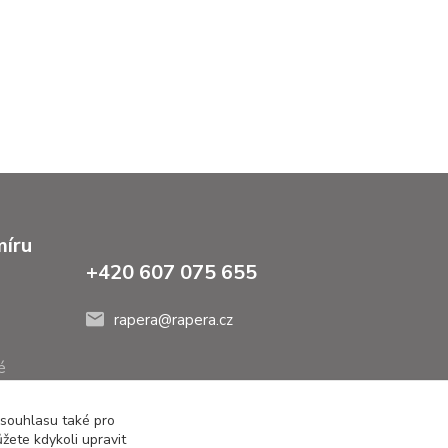
míru
+420 607 075 655
rapera@rapera.cz
é
 souhlasu také pro
žete kdykoli upravit