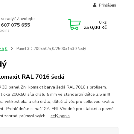
Přihlášení
 si rady? Zavolejte.
0
ks
 607 075 655
za
0,00 Kč
odina
ý 5,0
Panel 3D 200x50/5,0/2500x1530 šedý
dý
omaxit RAL 7016 šedá
ý 3D panel Zn+komaxit barva šedá RAL 7016 s prolisem.
t oka 200x50, síla drátu 5 mm ve standartní délce 2,5 m !!!
a velikost oka a sílu drátu, důležitá věc pro celkovou kvalitu
ní . Prohlédněte si naší GALERII Vhodné pro stabilní a pevné
ní zahrad, průmyslových ...
celý popis