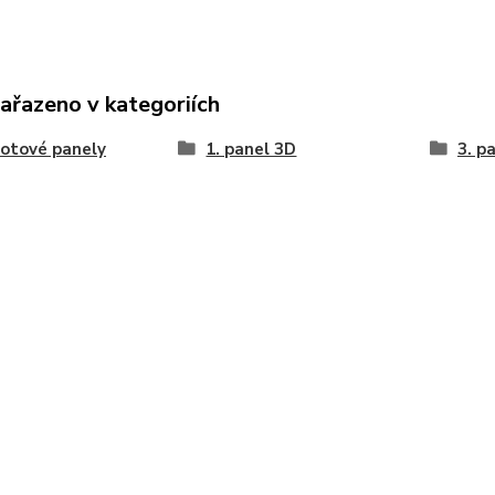
zařazeno v kategoriích
lotové panely
1. panel 3D
3. p