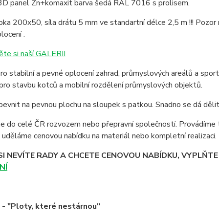
3D panel Zn+komaxit barva šedá RAL 7016 s prolisem.
oka 200x50, síla drátu 5 mm ve standartní délce 2,5 m !!! Pozor n
locení .
ěte si naší GALERII
o stabilní a pevné oplocení zahrad, průmyslových areálů a sport
pro stavbu kotců a mobilní rozdělení průmyslových objektů.
vnit na pevnou plochu na sloupek s patkou. Snadno se dá dělit
 do celé ČR rozvozem nebo přepravní společností. Provádíme t
uděláme cenovou nabídku na materiál nebo kompletní realizaci.
SI NEVÍTE RADY A CHCETE CENOVOU NABÍDKU, VYPLŇT
NÍ
 "Ploty, které nestárnou"