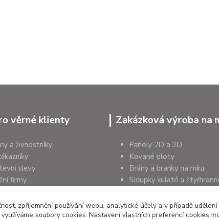
ro věrné klienty
Zakázková výroba na 
rmy a živnostníky
Panely 2D a 3D
zákazníky
Kované ploty
tevní slevy
Brány a branky na míru
ní firmy
Sloupky kulaté a čtyřhrann
a organizace
Podhrabové desky
čnost, zpříjemnění používání webu, analytické účely a v případě udělení
y využíváme soubory cookies. Nastavení vlastních preferencí cookies mů