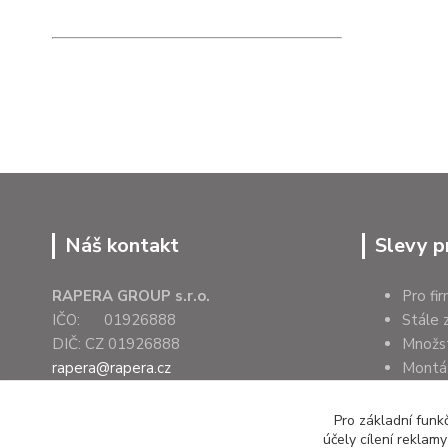
Náš kontakt
Slevy p
RAPERA GROUP s.r.o.
Pro fi
IČO: 01926888
Stále 
DIČ: CZ 01926888
Množs
rapera@rapera.cz
Montáž
+420 607 075 655
Úřady 
Pro základní funk
účely cílení reklam