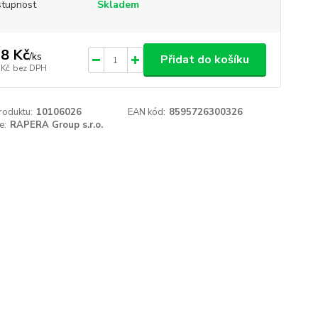
tupnost
Skladem
8 Kč
/
ks
Přidat do košíku
 Kč
bez DPH
roduktu:
10106026
EAN kód:
8595726300326
e:
RAPERA Group s.r.o.