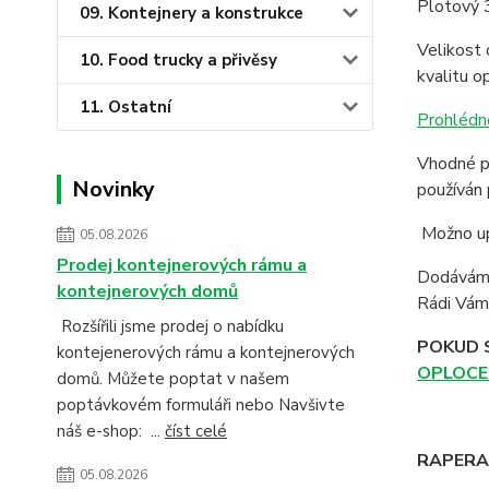
Plotový 
09. Kontejnery a konstrukce
Velikost 
10. Food trucky a přivěsy
kvalitu op
11. Ostatní
Prohlédn
Vhodné pr
Novinky
používán 
Možno upe
05.08.2026
Prodej kontejnerových rámu a
Dodáváme
kontejnerových domů
Rádi Vám 
Rozšířili jsme prodej o nabídku
POKUD 
kontejenerových rámu a kontejnerových
OPLOCE
domů. Můžete poptat v našem
poptávkovém formuláři nebo Navšivte
náš e-shop: ...
číst celé
RAPERA -
05.08.2026