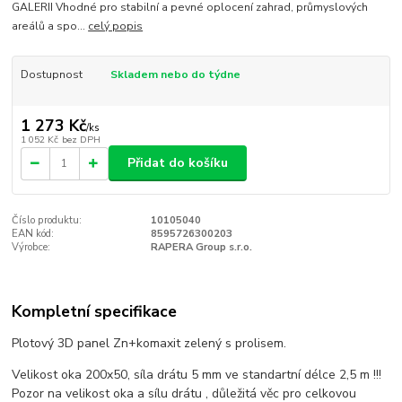
GALERII Vhodné pro stabilní a pevné oplocení zahrad, průmyslových
areálů a spo...
celý popis
Dostupnost
Skladem nebo do týdne
1 273 Kč
/
ks
1 052 Kč
bez DPH
Přidat do košíku
Číslo produktu:
10105040
EAN kód:
8595726300203
Výrobce:
RAPERA Group s.r.o.
Kompletní specifikace
Plotový 3D panel Zn+komaxit zelený s prolisem.
Velikost oka 200x50, síla drátu 5 mm ve standartní délce 2,5 m !!!
Pozor na velikost oka a sílu drátu , důležitá věc pro celkovou