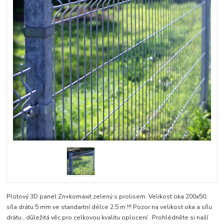
Plotový 3D panel Zn+komaxit zelený s prolisem. Velikost oka 200x50,
síla drátu 5 mm ve standartní délce 2,5 m !!! Pozor na velikost oka a sílu
drátu , důležitá věc pro celkovou kvalitu oplocení . Prohlédněte si naší