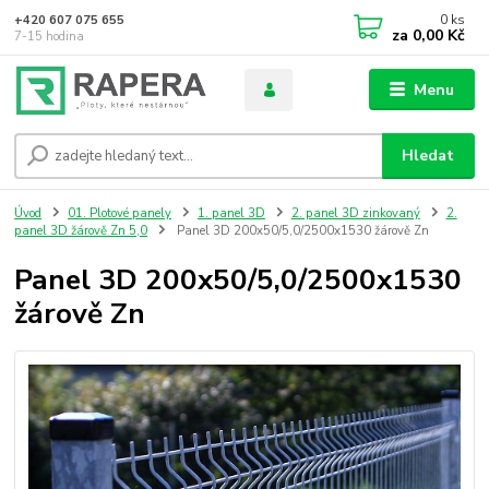
0
ks
+420 607 075 655
za
0,00 Kč
7-15 hodina
Menu
Hledat
Úvod
01. Plotové panely
1. panel 3D
2. panel 3D zinkovaný
2.
panel 3D žárově Zn 5,0
Panel 3D 200x50/5,0/2500x1530 žárově Zn
Panel 3D 200x50/5,0/2500x1530
žárově Zn