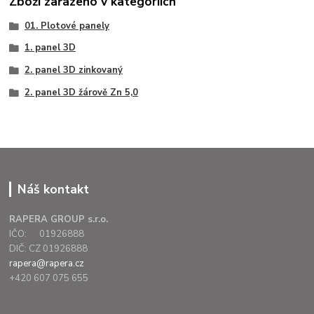
Zboží zařazeno v kategoriích
01. Plotové panely
1. panel 3D
2. panel 3D zinkovaný
2. panel 3D žárově Zn 5,0
Náš kontakt
RAPERA GROUP s.r.o.
IČO: 01926888
DIČ: CZ 01926888
rapera@rapera.cz
+420 607 075 655