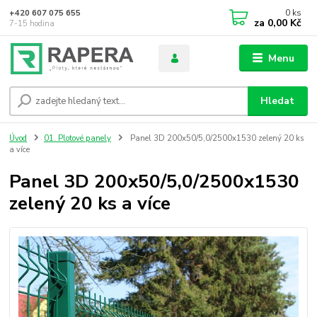
0
ks
+420 607 075 655
za
0,00 Kč
7-15 hodina
Menu
Hledat
Úvod
01. Plotové panely
Panel 3D 200x50/5,0/2500x1530 zelený 20 ks
a více
Panel 3D 200x50/5,0/2500x1530
zelený 20 ks a více