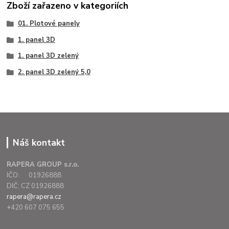
Zboží zařazeno v kategoriích
01. Plotové panely
1. panel 3D
1. panel 3D zelený
2. panel 3D zelený 5,0
Náš kontakt
RAPERA GROUP s.r.o.
IČO: 01926888
DIČ: CZ 01926888
rapera@rapera.cz
+420 607 075 655