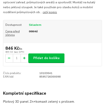
oplocení zahrad, průmyslových areálů a sportovišť. Montáž na kulatý
nebo jeklový sloupek. Je také používán pro stavbu kotců a mobilní
rozdělení průmyslových ob...
celý popis
Dostupnost
Skladem
Cena před
998 Kč
slevou
846 Kč
/
ks
699 Kč
bez DPH
Přidat do košíku
Číslo produktu:
10103041
EAN kód:
8595726300098
Kompletní specifikace
Plotový 3D panel Zn+komaxit zelený s prolisem.