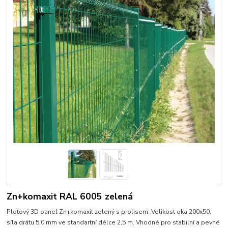
Zn+komaxit RAL 6005 zelená
Plotový 3D panel Zn+komaxit zelený s prolisem. Velikost oka 200x50,
síla drátu 5,0 mm ve standartní délce 2,5 m. Vhodné pro stabilní a pevné