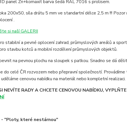
3D panel Zn+komaxit barva šedá RAL 7016 s prolisem.
oka 200x50, síla drátu 5 mm ve standartní délce 2,5 m !!! Pozor n
locení .
ěte si naší GALERII
o stabilní a pevné oplocení zahrad, průmyslových areálů a sport
pro stavbu kotců a mobilní rozdělení průmyslových objektů.
vnit na pevnou plochu na sloupek s patkou. Snadno se dá dělit
 do celé ČR rozvozem nebo přepravní společností. Provádíme t
uděláme cenovou nabídku na materiál nebo kompletní realizaci.
SI NEVÍTE RADY A CHCETE CENOVOU NABÍDKU, VYPLŇT
NÍ
 "Ploty, které nestárnou"