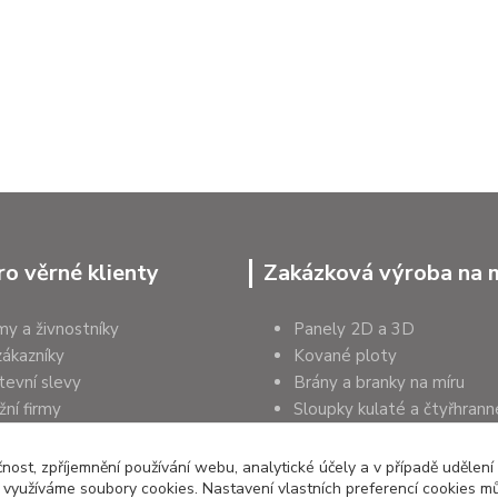
ro věrné klienty
Zakázková výroba na 
rmy a živnostníky
Panely 2D a 3D
zákazníky
Kované ploty
tevní slevy
Brány a branky na míru
ní firmy
Sloupky kulaté a čtyřhrann
a organizace
Podhrabové desky
čnost, zpříjemnění používání webu, analytické účely a v případě udělení
y využíváme soubory cookies. Nastavení vlastních preferencí cookies mů