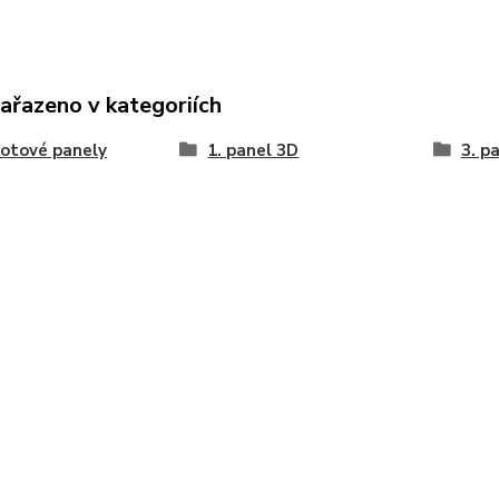
zařazeno v kategoriích
lotové panely
1. panel 3D
3. p