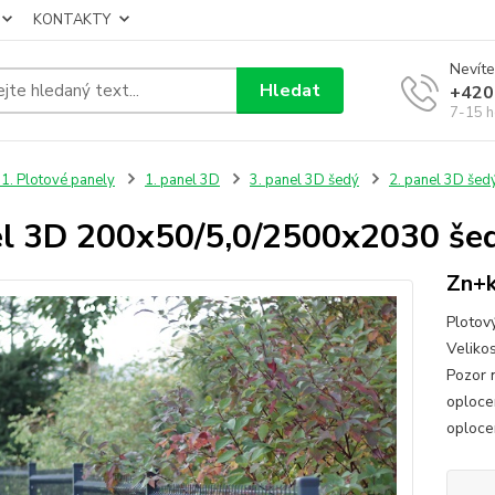
KONTAKTY
Nevíte
Hledat
+420
7-15 h
1. Plotové panely
1. panel 3D
3. panel 3D šedý
2. panel 3D šed
l 3D 200x50/5,0/2500x2030 še
Zn+k
Plotov
Velikos
Pozor n
oploce
oploce