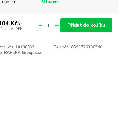
tupnost
Skladem
404 Kč
/
ks
Přidat do košíku
60 Kč
bez DPH
roduktu:
10106032
EAN kód:
8595726300340
e:
RAPERA Group s.r.o.