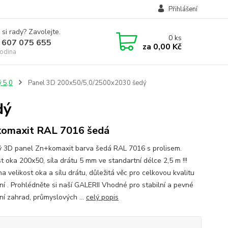
Přihlášení
 si rady? Zavolejte.
0
ks
 607 075 655
za
0,00 Kč
odina
ý 5,0
Panel 3D 200x50/5,0/2500x2030 šedý
dý
omaxit RAL 7016 šedá
ý 3D panel Zn+komaxit barva šedá RAL 7016 s prolisem.
t oka 200x50, síla drátu 5 mm ve standartní délce 2,5 m !!!
a velikost oka a sílu drátu, důležitá věc pro celkovou kvalitu
ní . Prohlédněte si naší GALERII Vhodné pro stabilní a pevné
ní zahrad, průmyslových ...
celý popis