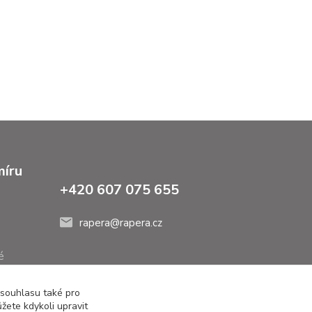
míru
+420 607 075 655
rapera@rapera.cz
é
 souhlasu také pro
žete kdykoli upravit