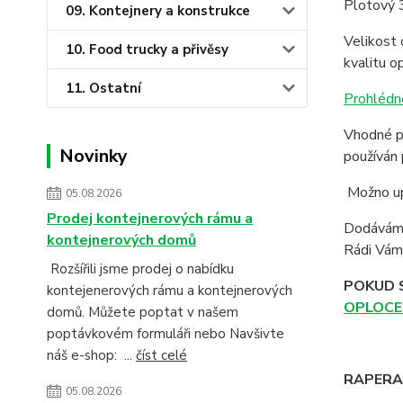
Plotový 
09. Kontejnery a konstrukce
Velikost 
10. Food trucky a přivěsy
kvalitu op
11. Ostatní
Prohlédn
Vhodné pr
Novinky
používán 
Možno upe
05.08.2026
Prodej kontejnerových rámu a
Dodáváme
kontejnerových domů
Rádi Vám 
Rozšířili jsme prodej o nabídku
POKUD 
kontejenerových rámu a kontejnerových
OPLOCE
domů. Můžete poptat v našem
poptávkovém formuláři nebo Navšivte
náš e-shop: ...
číst celé
RAPERA -
05.08.2026