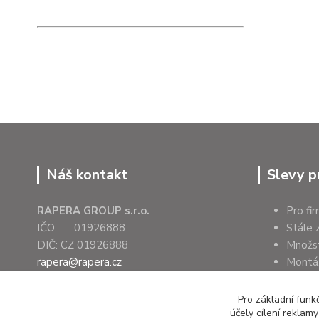
Náš kontakt
Slevy p
RAPERA GROUP s.r.o.
Pro fi
IČO: 01926888
Stále 
DIČ: CZ 01926888
Množs
rapera@rapera.cz
Montáž
+420 607 075 655
Úřady 
Pro základní funk
účely cílení reklam