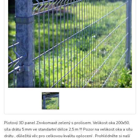
Plotový 3D panel Zn+komaxit zelený s prolisem. Velikost oka 200x50,
síla drátu 5 mm ve standartní délce 2,5 m !!! Pozor na velikost oka a sílu
drátu , důležitá věc pro celkovou kvalitu oplocení . Prohlédněte si naší