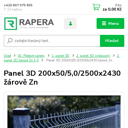
0
ks
+420 607 075 655
za
0,00 Kč
7-15 hodina
Menu
Hledat
Úvod
01. Plotové panely
1. panel 3D
2. panel 3D zinkovaný
2.
panel 3D žárově Zn 5,0
Panel 3D 200x50/5,0/2500x2430 žárově Zn
Panel 3D 200x50/5,0/2500x2430
žárově Zn