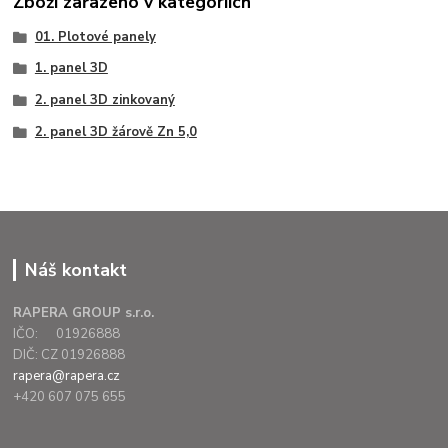
Zboží zařazeno v kategoriích
01. Plotové panely
1. panel 3D
2. panel 3D zinkovaný
2. panel 3D žárově Zn 5,0
Náš kontakt
RAPERA GROUP s.r.o.
IČO: 01926888
DIČ: CZ 01926888
rapera@rapera.cz
+420 607 075 655