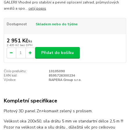
GALERII Vhodné pro stabilní a pevné oplocení zahrad, průmyslových
areálů a spo...
celý popis
Dostupnost
Skladem nebo do týdne
2 951 Kč
/
ks
2 439 Kč
bez DPH
Přidat do košíku
Číslo produktu:
10105090
EAN kód:
8595726300234
Výrobce:
RAPERA Group s.r.o.
Kompletní specifikace
Plotový 3D panel Zn+komaxit zelený s prolisem.
Velikost oka 200x50, síla drátu 5 mm ve standartní délce 2,5 m !!!
Pozor na velikost oka a sílu drátu , důležitá věc pro celkovou