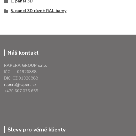
1. panel 3D
5. panel 3D různé RAL barvy
Náš kontakt
RAPERA GROUP s.r.o.
IČO: 01926888
DIČ: CZ 01926888
rapera@rapera.cz
+420 607 075 655
Slevy pro věrné klienty