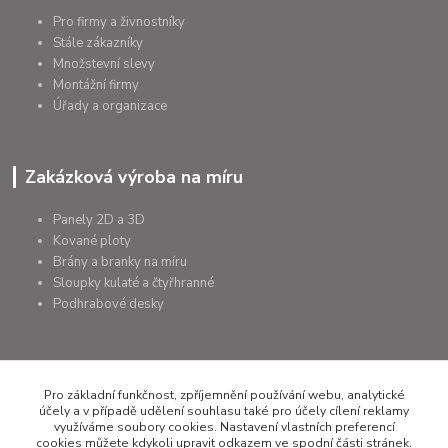
Pro firmy a živnostníky
Stále zákazníky
Množstevní slevy
Montážní firmy
Úřady a organizace
Zakázková výroba na míru
Panely 2D a 3D
Kované ploty
Brány a branky na míru
Sloupky kulaté a čtyřhranné
Podhrabové desky
Pro základní funkčnost, zpříjemnění používání webu, analytické
+420 607 075 655
účely a v případě udělení souhlasu také pro účely cílení reklamy
využíváme soubory cookies. Nastavení vlastních preferencí
rapera@rapera.cz
cookies můžete kdykoli upravit odkazem ve spodní části stránek.