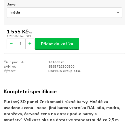
Barvy
1 555 Kč
/
ks
1 285 Kč
bez DPH
Přidat do košíku
Číslo produktu:
10106870
EAN kód:
8595726300500
Výrobce:
RAPERA Group s.r.o.
Kompletní specifikace
Plotový 3D panel Zn+komaxit různé barvy. Hnědé za
uvedenou cenu nebo jiná barva vzorníku RAL bílá, modrá,
oranžová, červená cena na dotaz podle barvy a
množství. Velikost oka na dotaz ve standartní délce 2,5 m.