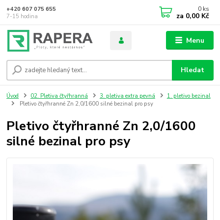
0
ks
+420 607 075 655
za
0,00 Kč
7-15 hodina
Menu
Hledat
Úvod
02. Pletiva čtyřhranná
3. pletiva extra pevná
1. pletivo bezinal
Pletivo čtyřhranné Zn 2,0/1600 silné bezinal pro psy
Pletivo čtyřhranné Zn 2,0/1600
silné bezinal pro psy