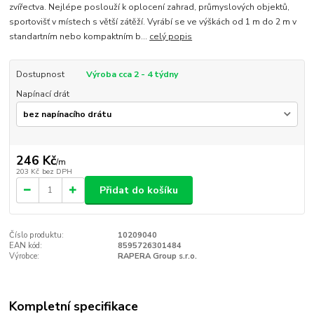
zvířectva. Nejlépe poslouží k oplocení zahrad, průmyslových objektů,
sportovišť v místech s větší zátěží. Vyrábí se ve výškách od 1 m do 2 m v
standartním nebo kompaktním b...
celý popis
Dostupnost
Výroba cca 2 - 4 týdny
Napínací drát
246 Kč
/
m
203 Kč
bez DPH
Přidat do košíku
Číslo produktu:
10209040
EAN kód:
8595726301484
Výrobce:
RAPERA Group s.r.o.
Kompletní specifikace