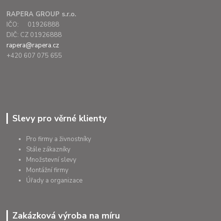
RAPERA GROUP s.r.o.
IČO: 01926888
DIČ: CZ 01926888
rapera@rapera.cz
+420 607 075 655
Slevy pro věrné klienty
Pro firmy a živnostníky
Stále zákazníky
Množstevní slevy
Montážní firmy
Úřady a organizace
Zakázková výroba na míru