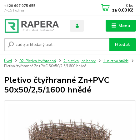
0
ks
+420 607 075 655
za
0,00 Kč
7-15 hodina
Menu
Hledat
Úvod
02. Pletiva čtyřhranná
2. pletiva jiné barvy
1. pletivo hnědé
Pletivo čtyřhranné Zn+PVC 50x50/2,5/1600 hnědé
Pletivo čtyřhranné Zn+PVC
50x50/2,5/1600 hnědé