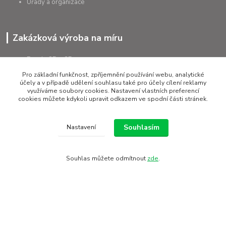
Úřady a organizace
Zakázková výroba na míru
Panely 2D a 3D
Kované ploty
Pro základní funkčnost, zpříjemnění používání webu, analytické
Brány a branky na míru
účely a v případě udělení souhlasu také pro účely cílení reklamy
Sloupky kulaté a čtyřhranné
využíváme soubory cookies. Nastavení vlastních preferencí
cookies můžete kdykoli upravit odkazem ve spodní části stránek.
Podhrabové desky
Souhlasím
Nastavení
+420 607 075 655
Souhlas můžete odmítnout
zde
.
rapera@rapera.cz