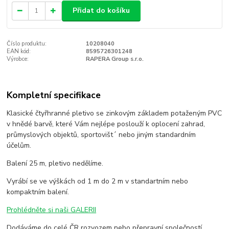
Přidat do košíku
Číslo produktu:
10208040
EAN kód:
8595726301248
Výrobce:
RAPERA Group s.r.o.
Kompletní specifikace
Klasické čtyřhranné pletivo se zinkovým základem potaženým PVC
v hnědé barvě, které Vám nejlépe poslouží k oplocení zahrad,
průmyslových objektů, sportovišt´ nebo jiným standardním
účelům.
Balení 25 m, pletivo nedělíme.
Vyrábí se ve výškách od 1 m do 2 m v standartním nebo
kompaktním balení.
Prohlédněte si naši GALERII
Dodáváme do celé ČR rozvozem nebo přepravní společností.