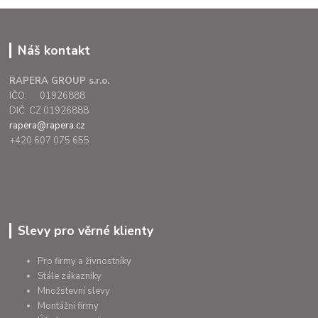
Náš kontakt
RAPERA GROUP s.r.o.
IČO: 01926888
DIČ: CZ 01926888
rapera@rapera.cz
+420 607 075 655
Slevy pro věrné klienty
Pro firmy a živnostníky
Stále zákazníky
Množstevní slevy
Montážní firmy