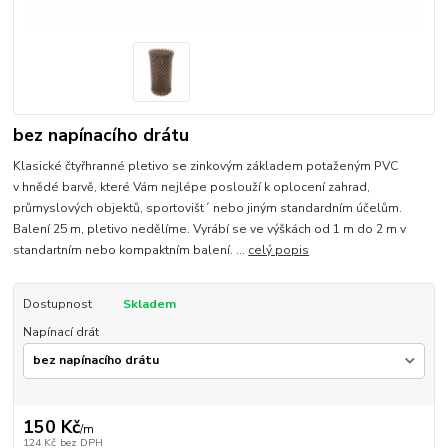
bez napínacího drátu
Klasické čtyřhranné pletivo se zinkovým základem potaženým PVC
v hnědé barvě, které Vám nejlépe poslouží k oplocení zahrad,
průmyslových objektů, sportovišt´ nebo jiným standardním účelům.
Balení 25 m, pletivo nedělíme. Vyrábí se ve výškách od 1 m do 2 m v
standartním nebo kompaktním balení. ...
celý popis
Dostupnost
Skladem
Napínací drát
150 Kč
/
m
124 Kč
bez DPH