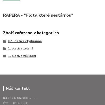
RAPERA - "Ploty, které nestárnou"
Zboží zařazeno v kategoriích
02. Pletiva čtyřhranná
1. pletiva zelená
1. pletivo základní
Náš kontakt
RAPERA GROUP s.r.o.
IČO: 01926888