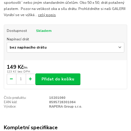
sportovišt´ nebo jiným standardním účelům. Oko 50 x 50, drát potažený
plastem. Pozor na velikost oka a sílu drátu. Prohlédněte si naši GALERII
Vyrábí se ve výšká...
celý popis
Dostupnost
Skladem
Napínací drát
149 Kč
/
m
123 Kč
bez DPH
Přidat do košíku
Číslo produktu:
10201060
EAN kód:
8595726301064
Výrobce:
RAPERA Group s.r.o.
Kompletní specifikace