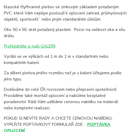
Klasické čtyřhranné pletivo se zinkovým základem potaženým
PVC, které Vám nejlépe poslouží k oplocení zahrad, průmyslových
objektů, sportovišt´ nebo jiným standardním účelům.
Oko 50 x 50, drát potažený plastem. Pozor na velikost oka a sílu
drátu.
Prohlédněte si naši GALERII
Vyrábí se ve výškách od 1 m do 2 m v standartním nebo
kompaktním balení.
Za dělení pletiva jiného rozměru než je v balení účtujeme podle
jeho typu.
Dodáváme do celé ČR rozvozem nebo přepravní společností.
Provádíme také montáž oplocení a nabízíme bezplatné
poradenství. Rádi Vám uděláme cenovou nabídku na materiál
nebo kompletní realizaci.
POKUD SI NEVÍTE RADY A CHCETE CENOVOU NABÍDKU,
VYPLŇTE POPTÁVKOVÝ FORMULÁŘ ZDE :
POPTÁVKA
OPLOCENÍ