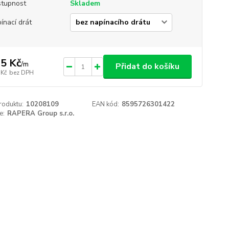
tupnost
Skladem
ínací drát
5 Kč
/
m
Přidat do košíku
 Kč
bez DPH
roduktu:
10208109
EAN kód:
8595726301422
e:
RAPERA Group s.r.o.