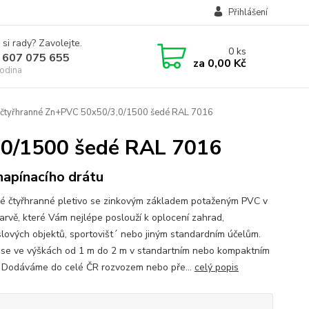
Přihlášení
 si rady? Zavolejte.
0
ks
 607 075 655
za
0,00 Kč
odina
 čtyřhranné Zn+PVC 50x50/3,0/1500 šedé RAL 7016
,0/1500 šedé RAL 7016
napínacího drátu
ké čtyřhranné pletivo se zinkovým základem potaženým PVC v
arvě, které Vám nejlépe poslouží k oplocení zahrad,
lových objektů, sportovišt´ nebo jiným standardním účelům.
 se ve výškách od 1 m do 2 m v standartním nebo kompaktním
. Dodáváme do celé ČR rozvozem nebo pře...
celý popis