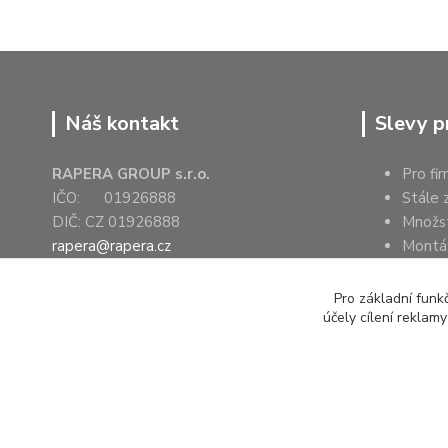
Náš kontakt
Slevy p
RAPERA GROUP s.r.o.
Pro fi
IČO: 01926888
Stále 
DIČ: CZ 01926888
Množs
rapera@rapera.cz
Montáž
+420 607 075 655
Úřady 
Pro základní funk
účely cílení reklam