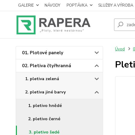
GALERIE
NÁVODY
POPTÁVKA
SLUŽBY A VÝROBA
Úvod
0
01. Plotové panely
Plet
02. Pletiva čtyřhranná
1. pletiva zelená
2. pletiva jiné barvy
1. pletivo hnědé
2. pletivo černé
3. pletivo šedé