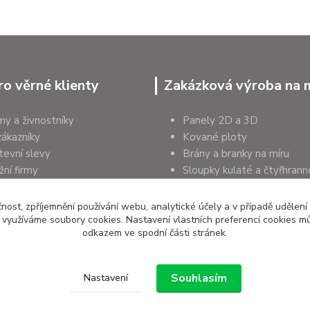
ro věrné klienty
Zakázková výroba na 
rmy a živnostníky
Panely 2D a 3D
zákazníky
Kované ploty
tevní slevy
Brány a branky na míru
ní firmy
Sloupky kulaté a čtyřhrann
a organizace
Podhrabové desky
čnost, zpříjemnění používání webu, analytické účely a v případě udělení
y využíváme soubory cookies. Nastavení vlastních preferencí cookies mů
odkazem ve spodní části stránek.
Souhlasím
Nastavení