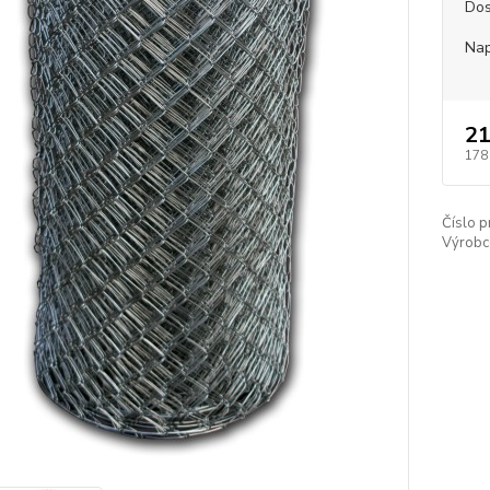
Dos
Nap
21
178
Číslo p
Výrobc