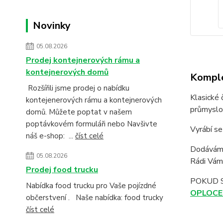
Novinky
05.08.2026
Prodej kontejnerových rámu a
kontejnerových domů
Komple
Rozšířili jsme prodej o nabídku
Klasické 
kontejenerových rámu a kontejnerových
průmyslov
domů. Můžete poptat v našem
poptávkovém formuláři nebo Navšivte
Vyrábí s
náš e-shop: ...
číst celé
Dodáváme
05.08.2026
Rádi Vám 
Prodej food trucku
POKUD 
Nabídka food trucku pro Vaše pojízdné
OPLOCE
občerstvení . Naše nabídka: food trucky
číst celé