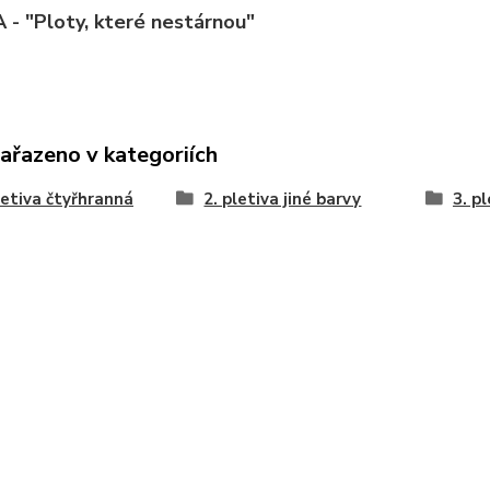
- "Ploty, které nestárnou"
zařazeno v kategoriích
letiva čtyřhranná
2. pletiva jiné barvy
3. p