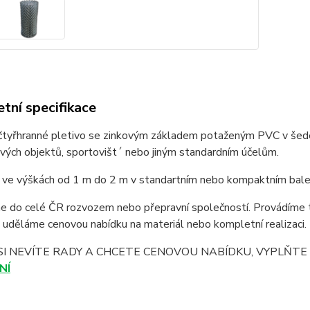
tní specifikace
čtyřhranné pletivo se zinkovým základem potaženým PVC v šedé 
ých objektů, sportovišt´ nebo jiným standardním účelům.
e ve výškách od 1 m do 2 m v standartním nebo kompaktním bale
 do celé ČR rozvozem nebo přepravní společností. Provádíme t
uděláme cenovou nabídku na materiál nebo kompletní realizaci.
SI NEVÍTE RADY A CHCETE CENOVOU NABÍDKU, VYPLŇT
NÍ