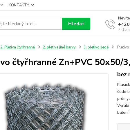
KONTAKTY
Nevíte
Hledat
+420
7-15 h
2. Pletiva čtyřhranná
2. pletiva jiné barvy
3. pletivo šedé
Pletivo
ivo čtyřhranné Zn+PVC 50x50/3
bez 
Klasic
šedé b
průmys
Vyrábí
balení