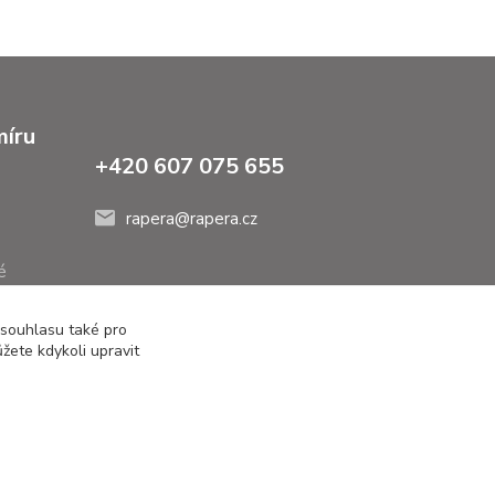
míru
+420 607 075 655
rapera@rapera.cz
é
 souhlasu také pro
žete kdykoli upravit