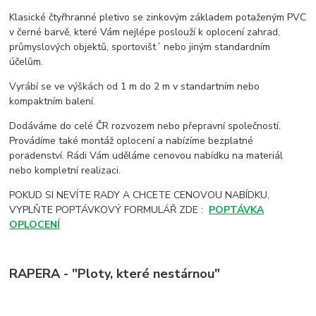
Klasické čtyřhranné pletivo se zinkovým základem potaženým PVC
v černé barvě, které Vám nejlépe poslouží k oplocení zahrad,
průmyslových objektů, sportovišt´ nebo jiným standardním
účelům.
Vyrábí se ve výškách od 1 m do 2 m v standartním nebo
kompaktním balení.
Dodáváme do celé ČR rozvozem nebo přepravní společností.
Provádíme také montáž oplocení a nabízíme bezplatné
poradenství. Rádi Vám uděláme cenovou nabídku na materiál
nebo kompletní realizaci.
POKUD SI NEVÍTE RADY A CHCETE CENOVOU NABÍDKU,
VYPLŇTE POPTÁVKOVÝ FORMULÁŘ ZDE :
POPTÁVKA
OPLOCENÍ
RAPERA - "Ploty, které nestárnou"