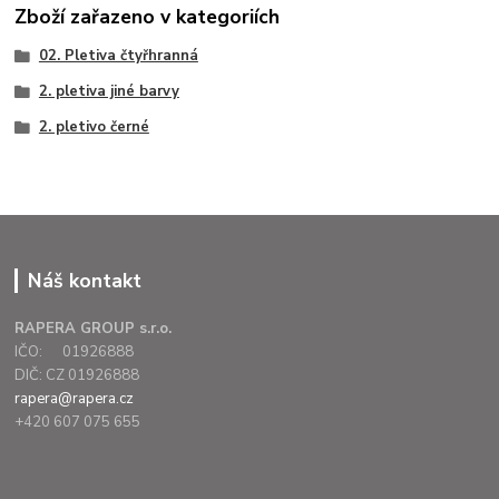
Zboží zařazeno v kategoriích
02. Pletiva čtyřhranná
2. pletiva jiné barvy
2. pletivo černé
Náš kontakt
RAPERA GROUP s.r.o.
IČO: 01926888
DIČ: CZ 01926888
rapera@rapera.cz
+420 607 075 655