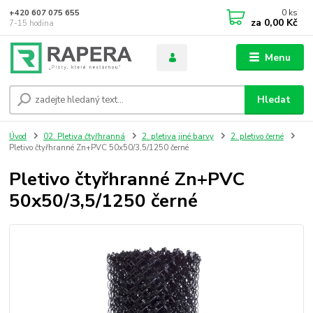
0
ks
+420 607 075 655
za
0,00 Kč
7-15 hodina
Menu
Hledat
Úvod
02. Pletiva čtyřhranná
2. pletiva jiné barvy
2. pletivo černé
Pletivo čtyřhranné Zn+PVC 50x50/3,5/1250 černé
Pletivo čtyřhranné Zn+PVC
50x50/3,5/1250 černé