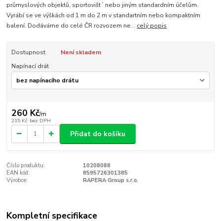
průmyslových objektů, sportovišt´ nebo jiným standardním účelům.
Vyrábí se ve výškách od 1 m do 2 m v standartním nebo kompaktním
balení. Dodáváme do celé ČR rozvozem ne...
celý popis
Dostupnost
Není skladem
Napínací drát
260 Kč
/
m
215 Kč
bez DPH
Přidat do košíku
Číslo produktu:
10208088
EAN kód:
8595726301385
Výrobce:
RAPERA Group s.r.o.
Kompletní specifikace