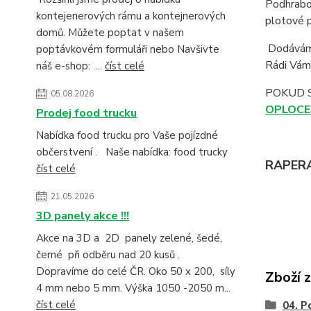
Podhrabov
kontejenerových rámu a kontejnerových
plotové p
domů. Můžete poptat v našem
Dodáváme
poptávkovém formuláři nebo Navšivte
Rádi Vám 
náš e-shop: ...
číst celé
POKUD 
05.08.2026
OPLOCE
Prodej food trucku
Nabídka food trucku pro Vaše pojízdné
občerstvení . Naše nabídka: food trucky
RAPERA 
číst celé
21.05.2026
3D panely akce !!!
Akce na 3D a 2D panely zelené, šedé,
černé při odběru nad 20 kusů .
Dopravíme do celé ČR. Oko 50 x 200, síly
Zboží 
4 mm nebo 5 mm. Výška 1050 -2050 m...
číst celé
04. P