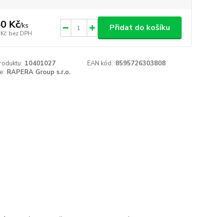
0 Kč
/
ks
Přidat do košíku
 Kč
bez DPH
roduktu:
10401027
EAN kód:
8595726303808
e:
RAPERA Group s.r.o.