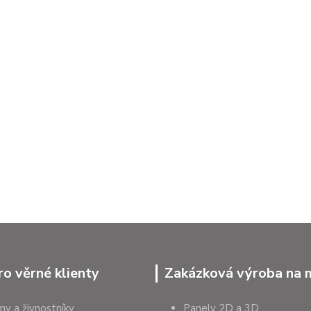
ro věrné klienty
Zakázková výroba na 
rmy a živnostníky
Panely 2D a 3D