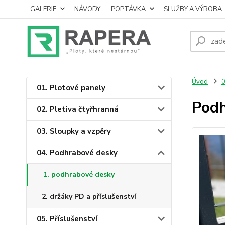
GALERIE
NÁVODY
POPTÁVKA
SLUŽBY A VÝROBA
Úvod
0
01. Plotové panely
Podh
02. Pletiva čtyřhranná
03. Sloupky a vzpěry
04. Podhrabové desky
1. podhrabové desky
2. držáky PD a příslušenství
05. Příslušenství