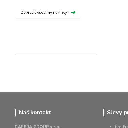
Zobrazit všechny novinky
Náš kontakt
Slevy p
RAPERA GROUP s.r.o.
Pro fi