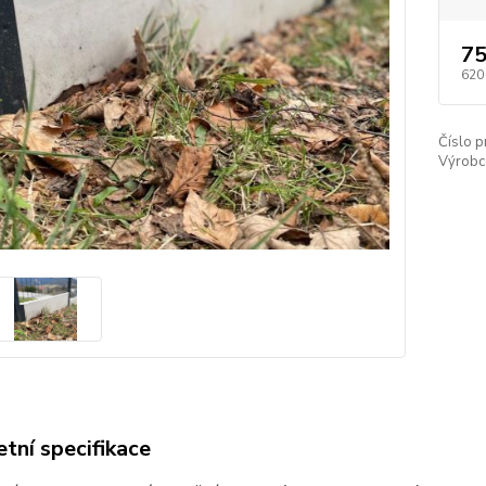
75
620
Číslo p
Výrobc
tní specifikace