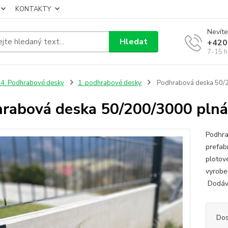
KONTAKTY
Nevíte
Hledat
+420
7-15 h
4. Podhrabové desky
1. podhrabové desky
Podhrabová deska 50/
rabová deska 50/200/3000 plná
Podhra
prefab
plotov
vyrobe
Dodává
Dos