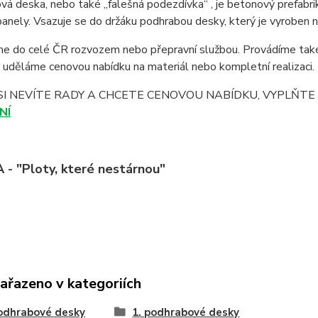
á deska, nebo také „falešná podezdívka“ , je betonový prefabri
anely. Vsazuje se do držáku podhrabou desky, který je vyroben n
 do celé ČR rozvozem nebo přepravní službou. Provádíme také 
uděláme cenovou nabídku na materiál nebo kompletní realizaci.
SI NEVÍTE RADY A CHCETE CENOVOU NABÍDKU, VYPLŇT
NÍ
- "Ploty, které nestárnou"
zařazeno v kategoriích
odhrabové desky
1. podhrabové desky