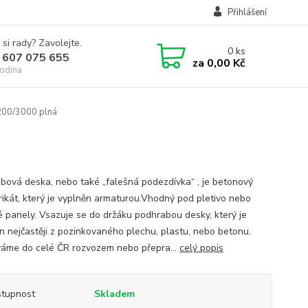
Přihlášení
 si rady? Zavolejte.
0
ks
 607 075 655
za
0,00 Kč
odina
200/3000 plná
bová deska, nebo také „falešná podezdívka“ , je betonový
rikát, který je vyplněn armaturou.Vhodný pod pletivo nebo
é panely. Vsazuje se do držáku podhrabou desky, který je
n nejčastěji z pozinkovaného plechu, plastu, nebo betonu.
me do celé ČR rozvozem nebo přepra...
celý popis
tupnost
Skladem