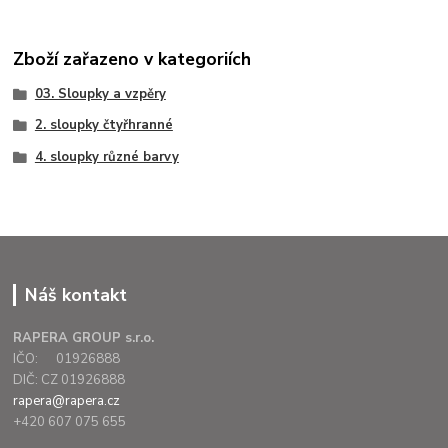
Zboží zařazeno v kategoriích
03. Sloupky a vzpěry
2. sloupky čtyřhranné
4. sloupky různé barvy
Náš kontakt
RAPERA GROUP s.r.o.
IČO: 01926888
DIČ: CZ 01926888
rapera@rapera.cz
+420 607 075 655