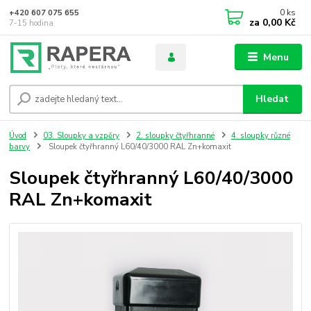
0
ks
+420 607 075 655
za
0,00 Kč
7-15 hodina
Menu
Hledat
Úvod
03. Sloupky a vzpěry
2. sloupky čtyřhranné
4. sloupky různé
barvy
Sloupek čtyřhranný L60/40/3000 RAL Zn+komaxit
Sloupek čtyřhranný L60/40/3000
RAL Zn+komaxit