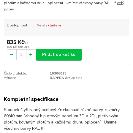
plotům a každému druhu oplocení. Umíme všechny barvy RAL !!!!!
celý
popis
Dostupnost
Není skladem
835 Kč
/
ks
690 Kč
bez DPH
Přidat do košíku
Číslo produktu:
10306018
Výrobce:
RAPERA Group s.r.o.
Kompletní specifikace
Sloupek čtyřhranný ocelový Zn+komaxit různé barvy, rozměry
60/40 mm. Vhodný k plotovým panelům 3D a 2D , pletivovým
plotům, kovaným plotům a každému druhu oplocení. Umíme
všechny barvy RAL !!!!!