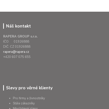
Náš kontakt
RAPERA GROUP s.r.o.
IČO: 01926888
DIČ: CZ 01926888
rapera@rapera.cz
+420 607 075 655
Slevy pro věrné klienty
Pro firmy a živnostníky
Stále zákazníky
Množstevní slevy