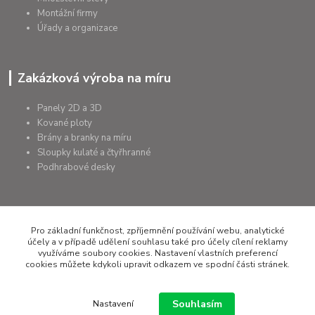
Montážní firmy
Úřady a organizace
Zakázková výroba na míru
Panely 2D a 3D
Kované ploty
Brány a branky na míru
Sloupky kulaté a čtyřhranné
Podhrabové desky
Pro základní funkčnost, zpříjemnění používání webu, analytické
+420 607 075 655
účely a v případě udělení souhlasu také pro účely cílení reklamy
využíváme soubory cookies. Nastavení vlastních preferencí
rapera@rapera.cz
cookies můžete kdykoli upravit odkazem ve spodní části stránek.
Souhlasím
Nastavení