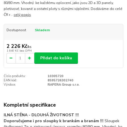
80/80 mm. Vhodný ke každému oplocení, jako jsou 2D a 3D panely,
pletivové, kované a ostatní ploty s různými výplněmi. Dodáváme do celé
ČR r...
celý popis
Dostupnost
Skladem
2 226 Kč
/
ks
1 840 Kč
bez DPH
Přidat do košíku
Číslo produktu:
10305720
EAN kód:
8595726302740
Výrobce:
RAPERA Group s.r.o.
Kompletní specifikace
ILNÁ STĚNA - DLOUHÁ ŽIVOTNOST !!!
Doporučujeme i pro sloupky k brankám a branám !!!
Sloupek
čtyřhranný Zn + zinkovaná úprava, rozměry 80/80 mm. Vhodný ke