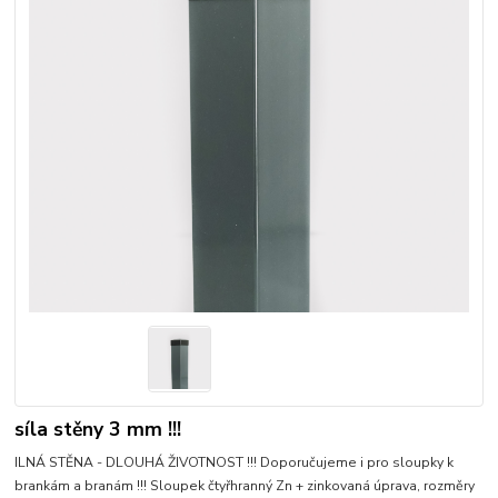
síla stěny 3 mm !!!
ILNÁ STĚNA - DLOUHÁ ŽIVOTNOST !!! Doporučujeme i pro sloupky k
brankám a branám !!! Sloupek čtyřhranný Zn + zinkovaná úprava, rozměry