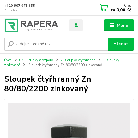
0
ks
+420 607 075 655
za
0,00 Kč
7-15 hodina
Menu
Hledat
Úvod
03. Sloupky a vzpěry
2. sloupky čtyřhranné
3. sloupky
zinkované
Sloupek čtyřhranný Zn 80/80/2200 zinkovaný
Sloupek čtyřhranný Zn
80/80/2200 zinkovaný