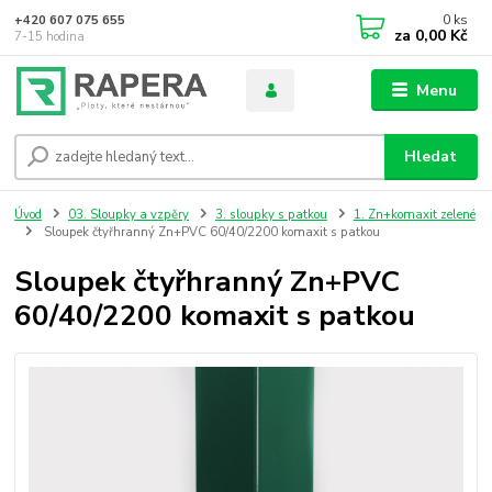
0
ks
+420 607 075 655
za
0,00 Kč
7-15 hodina
Menu
Hledat
Úvod
03. Sloupky a vzpěry
3. sloupky s patkou
1. Zn+komaxit zelené
Sloupek čtyřhranný Zn+PVC 60/40/2200 komaxit s patkou
Sloupek čtyřhranný Zn+PVC
60/40/2200 komaxit s patkou