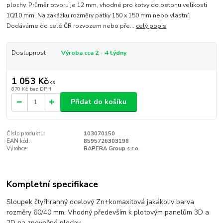
plochy. Průměr otvoru je 12 mm, vhodné pro kotvy do betonu velikosti
10/10 mm. Na zakázku rozměry patky 150 x 150 mm nebo vlastní.
Dodáváme do celé ČR rozvozem nebo pře...
celý popis
Dostupnost
Výroba cca 2 - 4 týdny
1 053 Kč
/
ks
870 Kč
bez DPH
Přidat do košíku
Číslo produktu:
103070150
EAN kód:
8595726303198
Výrobce:
RAPERA Group s.r.o.
Kompletní specifikace
Sloupek čtyřhranný ocelový Zn+komaxitová jakákoliv barva
rozměry 60/40 mm. Vhodný především k plotovým panelům 3D a
2D na zpevněné plochy.