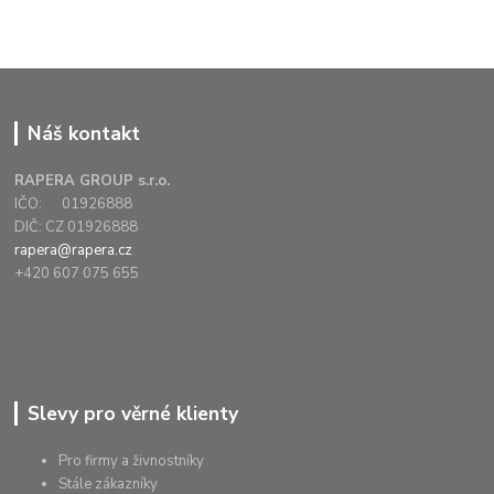
Náš kontakt
RAPERA GROUP s.r.o.
IČO: 01926888
DIČ: CZ 01926888
rapera@rapera.cz
+420 607 075 655
Slevy pro věrné klienty
Pro firmy a živnostníky
Stále zákazníky