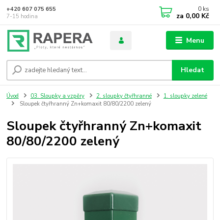
0
ks
+420 607 075 655
za
0,00 Kč
7-15 hodina
Menu
Hledat
Úvod
03. Sloupky a vzpěry
2. sloupky čtyřhranné
1. sloupky zelené
Sloupek čtyřhranný Zn+komaxit 80/80/2200 zelený
Sloupek čtyřhranný Zn+komaxit
80/80/2200 zelený