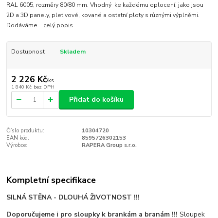
RAL 6005, rozměry 80/80 mm. Vhodný ke každému oplocení, jako jsou
2D a 3D panely, pletivové, kované a ostatní ploty s různými výplněmi.
Dodáváme...
celý popis
Dostupnost
Skladem
2 226 Kč
/
ks
1 840 Kč
bez DPH
Přidat do košíku
Číslo produktu:
10304720
EAN kód:
8595726302153
Výrobce:
RAPERA Group s.r.o.
Kompletní specifikace
SILNÁ STĚNA - DLOUHÁ ŽIVOTNOST !!!
Doporučujeme i pro sloupky k brankám a branám !!!
Sloupek