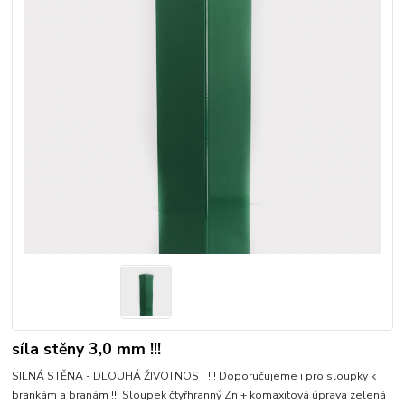
síla stěny 3,0 mm !!!
SILNÁ STĚNA - DLOUHÁ ŽIVOTNOST !!! Doporučujeme i pro sloupky k
brankám a branám !!! Sloupek čtyřhranný Zn + komaxitová úprava zelená