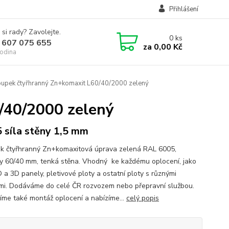
Přihlášení
 si rady? Zavolejte.
0
ks
 607 075 655
za
0,00 Kč
odina
upek čtyřhranný Zn+komaxit L60/40/2000 zelený
/40/2000 zelený
 síla stěny 1,5 mm
k čtyřhranný Zn+komaxitová úprava zelená RAL 6005,
y 60/40 mm, tenká stěna. Vhodný ke každému oplocení, jako
 a 3D panely, pletivové ploty a ostatní ploty s různými
mi. Dodáváme do celé ČR rozvozem nebo přepravní službou.
íme také montáž oplocení a nabízíme...
celý popis