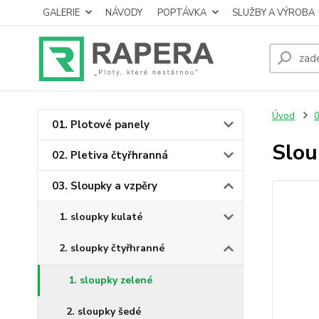
GALERIE
NÁVODY
POPTÁVKA
SLUŽBY A VÝROBA
Úvod
0
01. Plotové panely
Slou
02. Pletiva čtyřhranná
03. Sloupky a vzpěry
1. sloupky kulaté
2. sloupky čtyřhranné
1. sloupky zelené
2. sloupky šedé