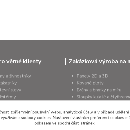
ro věrné klienty
Zakázková výroba na 
rmy a živnostníky
Panely 2D a 3D
zákazníky
Kované ploty
tevní slevy
Brány a branky na míru
ní firmy
Sloupky kulaté a čtyřhrann
a organizace
Podhrabové desky
čnost, zpříjemnění používání webu, analytické účely a v případě udělení
y využíváme soubory cookies. Nastavení vlastních preferencí cookies mů
odkazem ve spodní části stránek.