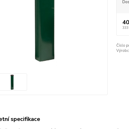
Dos
40
333
Číslo p
Výrobc
tní specifikace