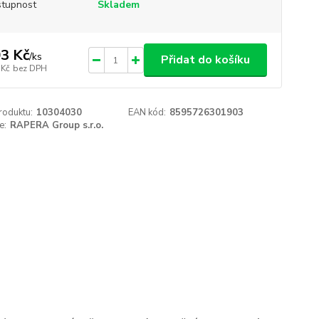
tupnost
Skladem
3 Kč
/
ks
Přidat do košíku
 Kč
bez DPH
roduktu:
10304030
EAN kód:
8595726301903
e:
RAPERA Group s.r.o.