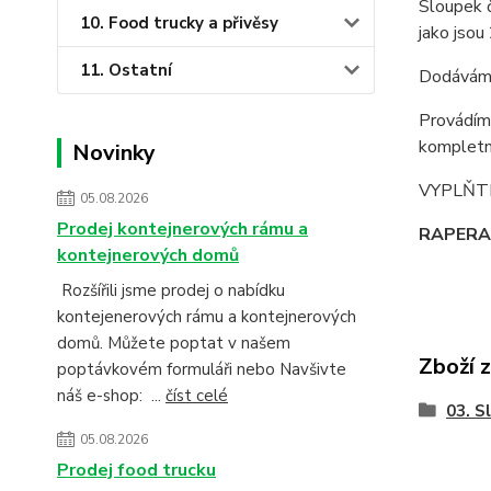
Sloupek 
10. Food trucky a přivěsy
jako jsou
11. Ostatní
Dodáváme
Provádím
kompletní
Novinky
VYPLŇT
05.08.2026
Prodej kontejnerových rámu a
RAPERA -
kontejnerových domů
Rozšířili jsme prodej o nabídku
kontejenerových rámu a kontejnerových
domů. Můžete poptat v našem
Zboží 
poptávkovém formuláři nebo Navšivte
náš e-shop: ...
číst celé
03. S
05.08.2026
Prodej food trucku