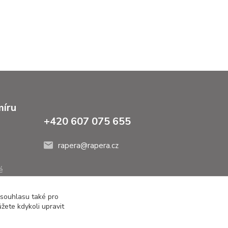
míru
+420 607 075 655
rapera@rapera.cz
é
 souhlasu také pro
žete kdykoli upravit