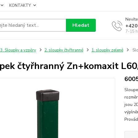
KONTAKTY
Nevíte
Hledat
+420
7-15 h
3. Sloupky a vzpěry
2. sloupky čtyřhranné
1. sloupky zelené
Slo
pek čtyřhranný Zn+komaxit L60
6005
Sloupe
rozměr
jsou 2D
výplně
Provád