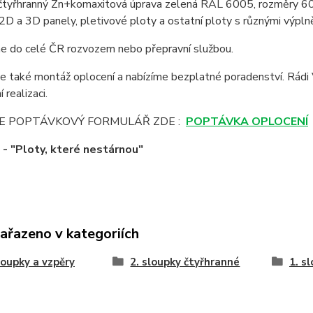
čtyřhranný Zn+komaxitová úprava zelená RAL 6005, rozměry 60
 2D a 3D panely, pletivové ploty a ostatní ploty s různými výpln
 do celé ČR rozvozem nebo přepravní službou.
e také montáž oplocení a nabízíme bezplatné poradenství. Rádi
 realizaci.
E POPTÁVKOVÝ FORMULÁŘ ZDE :
POPTÁVKA OPLOCENÍ
 "Ploty, které nestárnou"
zařazeno v kategoriích
loupky a vzpěry
2. sloupky čtyřhranné
1. s