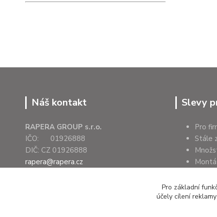
Náš kontakt
Slevy p
RAPERA GROUP s.r.o.
Pro fi
IČO: 01926888
Stále 
DIČ: CZ 01926888
Množs
rapera@rapera.cz
Montáž
+420 607 075 655
Úřady 
Pro základní funk
účely cílení reklam