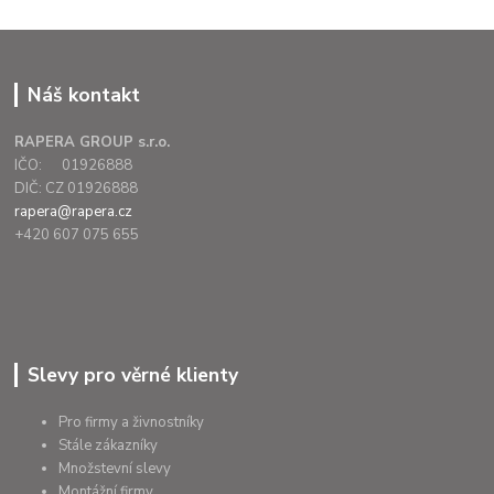
Náš kontakt
RAPERA GROUP s.r.o.
IČO: 01926888
DIČ: CZ 01926888
rapera@rapera.cz
+420 607 075 655
Slevy pro věrné klienty
Pro firmy a živnostníky
Stále zákazníky
Množstevní slevy
Montážní firmy