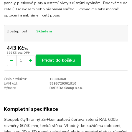
panely, pletivové ploty a ostatní ploty s různými výplněmi. Dodáváme do
celé ČR rozvozem nebo přepravní službou. Provádíme také montáž
oplocení a nabízíme...
celý popis
Dostupnost
Skladem
443 Kč
/
ks
366 Kč
bez DPH
Přidat do košíku
Číslo produktu:
10304040
EAN kód:
8595726301910
Výrobce:
RAPERA Group s.r.o.
Kompletní specifikace
Sloupek čtyřhranný Zn+komaxitová úprava zelená RAL 6005,
rozměry 60/40 mm, tenká stěna. Vhodný ke každému oplocení,
jako jsou 2D a 3D panely, pletivové ploty a ostatní ploty s různými