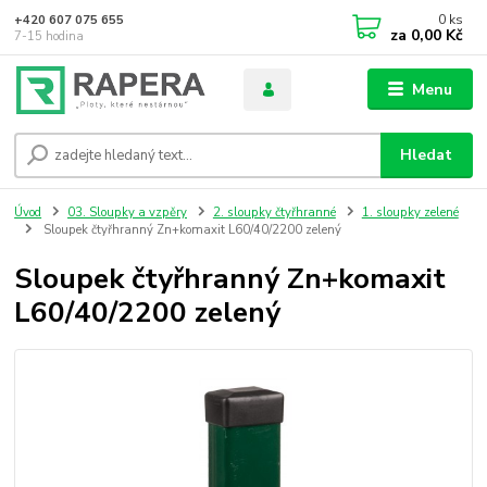
0
ks
+420 607 075 655
za
0,00 Kč
7-15 hodina
Menu
Hledat
Úvod
03. Sloupky a vzpěry
2. sloupky čtyřhranné
1. sloupky zelené
Sloupek čtyřhranný Zn+komaxit L60/40/2200 zelený
Sloupek čtyřhranný Zn+komaxit
L60/40/2200 zelený