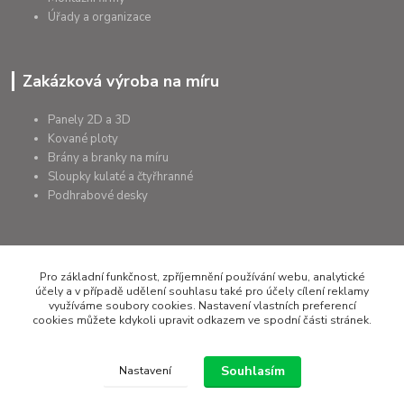
Úřady a organizace
Zakázková výroba na míru
Panely 2D a 3D
Kované ploty
Brány a branky na míru
Sloupky kulaté a čtyřhranné
Podhrabové desky
Pro základní funkčnost, zpříjemnění používání webu, analytické
+420 607 075 655
účely a v případě udělení souhlasu také pro účely cílení reklamy
využíváme soubory cookies. Nastavení vlastních preferencí
rapera@rapera.cz
cookies můžete kdykoli upravit odkazem ve spodní části stránek.
Souhlasím
Nastavení