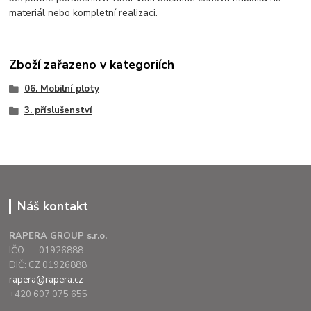
materiál nebo kompletní realizaci.
Zboží zařazeno v kategoriích
06. Mobilní ploty
3. příslušenství
Náš kontakt
RAPERA GROUP s.r.o.
IČO: 01926888
DIČ: CZ 01926888
rapera@rapera.cz
+420 607 075 655