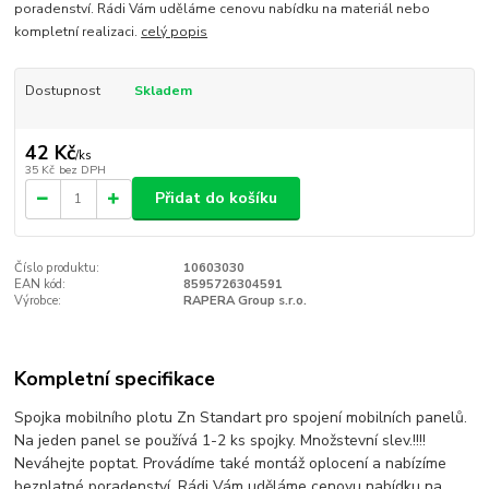
poradenství. Rádi Vám uděláme cenovu nabídku na materiál nebo
kompletní realizaci.
celý popis
Dostupnost
Skladem
42 Kč
/
ks
35 Kč
bez DPH
Přidat do košíku
Číslo produktu:
10603030
EAN kód:
8595726304591
Výrobce:
RAPERA Group s.r.o.
Kompletní specifikace
Spojka mobilního plotu Zn Standart pro spojení mobilních panelů.
Na jeden panel se používá 1-2 ks spojky. Množstevní slev.!!!!
Neváhejte poptat. Provádíme také montáž oplocení a nabízíme
bezplatné poradenství. Rádi Vám uděláme cenovu nabídku na