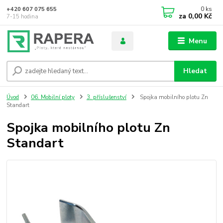
0
ks
+420 607 075 655
za
0,00 Kč
7-15 hodina
Menu
Hledat
Úvod
06. Mobilní ploty
3. příslušenství
Spojka mobilního plotu Zn
Standart
Spojka mobilního plotu Zn
Standart