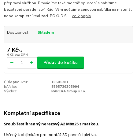
přepravní službou. Provádíme také montáž oplocení a nabízíme
bezplatné poradenství. Rádi Vám uděláme cenovou nabídku na materiál
nebo kompletní realizaci. POKUD SI ...
celý popis
Dostupnost
Skladem
7 Kč
/
ks
6 Kč
bez DPH
Přidat do košíku
Číslo produktu:
10501281
EAN kód:
8595726305994
Výrobce:
RAPERA Group s.r.o.
Kompletní specifikace
Šroub šestihranný nerezový A2 M8x25 s matkou.
Určený k objímkám pro montáž 3D panelů i pletiva.