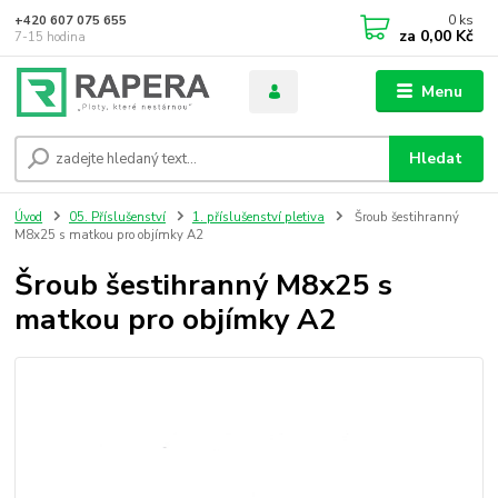
0
ks
+420 607 075 655
za
0,00 Kč
7-15 hodina
Menu
Hledat
Úvod
05. Příslušenství
1. příslušenství pletiva
Šroub šestihranný
M8x25 s matkou pro objímky A2
Šroub šestihranný M8x25 s
matkou pro objímky A2