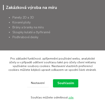
Zakázková výroba na míru
Panely 2D a 3D
Kované ploty
Brány a branky na míru
Sloupky kulaté a čtyřhranné
Podhrabové desky
+420 607 075 655
Pro základní funkčnost, zpříjemnění používání webu, analytické
účely a v případě udělení souhlasu také pro účely cílení reklamy
využíváme soubory cookies. Nastavení vlastních preferencí
rapera@rapera.cz
cookies můžete kdykoli upravit odkazem ve spodní části stránek.
Souhlasím
Nastavení
Všechna práva vyhrazena RAPERA GROUP s.r.o.
Souhlas můžete odmítnout
zde
.
Vytvořeno na
Eshop-rychle.cz