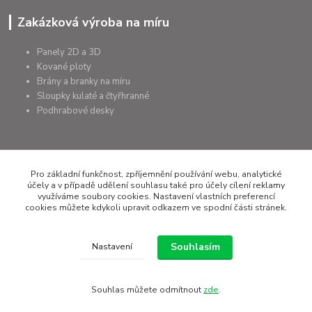
Zakázková výroba na míru
Panely 2D a 3D
Kované ploty
Brány a branky na míru
Sloupky kulaté a čtyřhranné
Podhrabové desky
+420 607 075 655
Pro základní funkčnost, zpříjemnění používání webu, analytické
účely a v případě udělení souhlasu také pro účely cílení reklamy
využíváme soubory cookies. Nastavení vlastních preferencí
rapera@rapera.cz
cookies můžete kdykoli upravit odkazem ve spodní části stránek.
Souhlasím
Nastavení
Všechna práva vyhrazena RAPERA GROUP s.r.o.
Souhlas můžete odmítnout
zde
.
Vytvořeno na
Eshop-rychle.cz