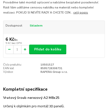
Provádíme také montáž oplocení a nabízíme bezplatné poradenství.
Rádi Vám uděláme cenovou nabídku na materiál nebo kompletní
realizaci. POKUD SI NEVÍTE RADY A CHCETE CEN...
celý popis
Dostupnost
Skladem
6 Kč
/
ks
5 Kč
bez DPH
Přidat do košíku
Číslo produktu:
10501527
EAN kód:
8595726306731
Výrobce:
RAPERA Group s.r.o.
Kompletní specifikace
Vratový šroub nerezový A2 M8x25
Určený k objímkám pro montáž 3D panelů.