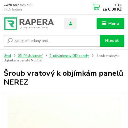
0
ks
+420 607 075 655
za
0,00 Kč
7-15 hodina
Menu
Hledat
Úvod
05. Příslušenství
2. příslušenství 3D panely
Šroub vratový k
objímkám panelů NEREZ
Šroub vratový k objímkám panelů
NEREZ