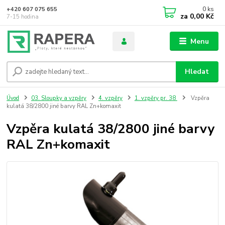
0
ks
+420 607 075 655
za
0,00 Kč
7-15 hodina
Menu
Hledat
Úvod
03. Sloupky a vzpěry
4. vzpěry
1. vzpěry pr. 38
Vzpěra
kulatá 38/2800 jiné barvy RAL Zn+komaxit
Vzpěra kulatá 38/2800 jiné barvy
RAL Zn+komaxit