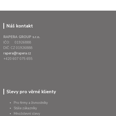
Náš kontakt
RAPERA GROUP s.r.o.
IČO: 01926888
DIČ: CZ 01926888
rapera@rapera.cz
+420 607 075 655
Slevy pro věrné klienty
Pro firmy a živnostníky
Stále zákazníky
Množstevní slevy