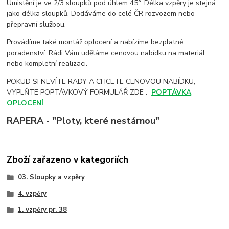
Umistění je ve 2/3 sloupků pod úhlem 45°. Délka vzpěry je stejná
jako délka sloupků. Dodáváme do celé ČR rozvozem nebo
přepravní službou.
Provádíme také montáž oplocení a nabízíme bezplatné
poradenství. Rádi Vám uděláme cenovou nabídku na materiál
nebo kompletní realizaci.
POKUD SI NEVÍTE RADY A CHCETE CENOVOU NABÍDKU,
VYPLŇTE POPTÁVKOVÝ FORMULÁŘ ZDE :
POPTÁVKA
OPLOCENÍ
RAPERA - "Ploty, které nestárnou"
Zboží zařazeno v kategoriích
03. Sloupky a vzpěry
4. vzpěry
1. vzpěry pr. 38