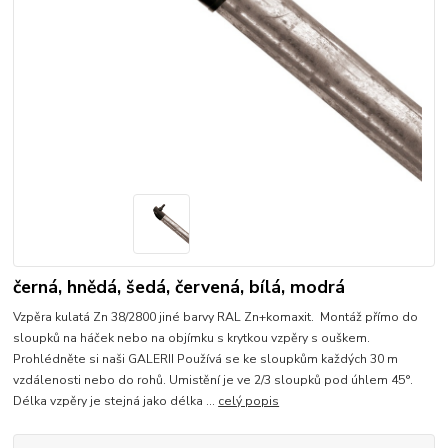
černá, hnědá, šedá, červená, bílá, modrá
Vzpěra kulatá Zn 38/2800 jiné barvy RAL Zn+komaxit. Montáž přímo do
sloupků na háček nebo na objímku s krytkou vzpěry s ouškem.
Prohlédněte si naši GALERII Používá se ke sloupkům každých 30 m
vzdálenosti nebo do rohů. Umistění je ve 2/3 sloupků pod úhlem 45°.
Délka vzpěry je stejná jako délka ...
celý popis