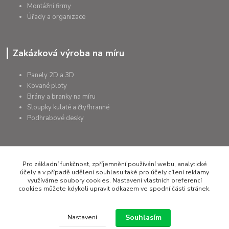
Montážní firmy
Úřady a organizace
Zakázková výroba na míru
Panely 2D a 3D
Kované ploty
Brány a branky na míru
Sloupky kulaté a čtyřhranné
Podhrabové desky
Pro základní funkčnost, zpříjemnění používání webu, analytické
+420 607 075 655
účely a v případě udělení souhlasu také pro účely cílení reklamy
využíváme soubory cookies. Nastavení vlastních preferencí
rapera@rapera.cz
cookies můžete kdykoli upravit odkazem ve spodní části stránek.
Souhlasím
Nastavení