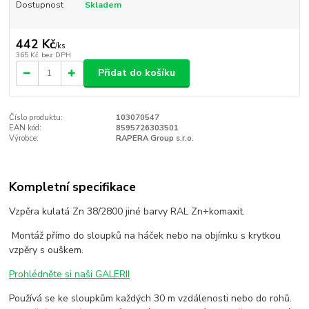
Dostupnost
Skladem
442 Kč
/
ks
365 Kč
bez DPH
Přidat do košíku
Číslo produktu:
103070547
EAN kód:
8595726303501
Výrobce:
RAPERA Group s.r.o.
Kompletní specifikace
Vzpěra kulatá Zn 38/2800 jiné barvy RAL Zn+komaxit.
Montáž přímo do sloupků na háček nebo na objímku s krytkou
vzpěry s ouškem.
Prohlédněte si naši GALERII
Používá se ke sloupkům každých 30 m vzdálenosti nebo do rohů.