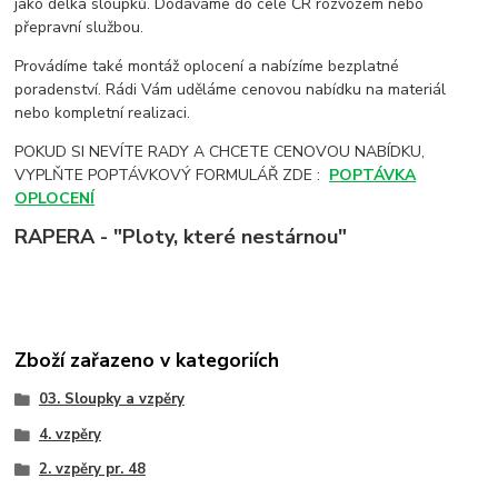
jako délka sloupků. Dodáváme do celé ČR rozvozem nebo
přepravní službou.
Provádíme také montáž oplocení a nabízíme bezplatné
poradenství. Rádi Vám uděláme cenovou nabídku na materiál
nebo kompletní realizaci.
POKUD SI NEVÍTE RADY A CHCETE CENOVOU NABÍDKU,
VYPLŇTE POPTÁVKOVÝ FORMULÁŘ ZDE :
POPTÁVKA
OPLOCENÍ
RAPERA - "Ploty, které nestárnou"
Zboží zařazeno v kategoriích
03. Sloupky a vzpěry
4. vzpěry
2. vzpěry pr. 48