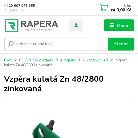
0
ks
+420 607 075 655
za
0,00 Kč
7-15 hodina
Menu
Hledat
Úvod
03. Sloupky a vzpěry
4. vzpěry
2. vzpěry pr. 48
Vzpěra
kulatá Zn 48/2800 zinkovaná
Vzpěra kulatá Zn 48/2800
zinkovaná