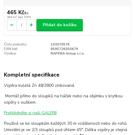
465 Kč
/
ks
384 Kč
bez DPH
Přidat do košíku
Číslo produktu:
103070576
EAN kód:
8595726303679
Výrobce:
RAPERA Group s.r.o.
Kompletní specifikace
Vzpěra kulatá Zn 48/2800 zinkovaná.
Montáž přímo do sloupků na háček nebo na objímku s krytkou
vzpěry s ouškem.
Prohlédněte si naši GALERII
Používá se ke sloupkům každých 30 m vzdálenosti nebo do rohů.
Umistění je ve 2/3 sloupků pod úhlem 45°. Délka vzpěry je stejná