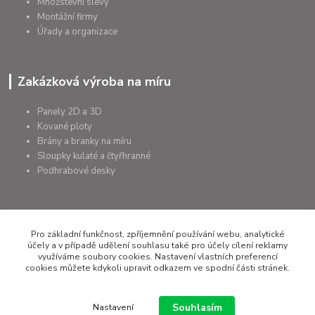
Množstevní slevy
Montážní firmy
Úřady a organizace
Zakázková výroba na míru
Panely 2D a 3D
Kované ploty
Brány a branky na míru
Sloupky kulaté a čtyřhranné
Podhrabové desky
Pro základní funkčnost, zpříjemnění používání webu, analytické
+420 607 075 655
účely a v případě udělení souhlasu také pro účely cílení reklamy
využíváme soubory cookies. Nastavení vlastních preferencí
rapera@rapera.cz
cookies můžete kdykoli upravit odkazem ve spodní části stránek.
Souhlasím
Nastavení