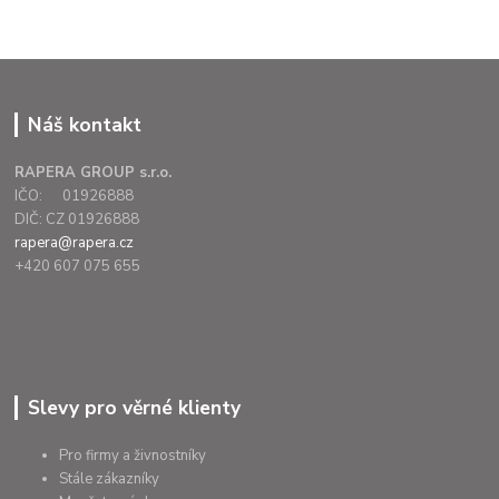
Náš kontakt
RAPERA GROUP s.r.o.
IČO: 01926888
DIČ: CZ 01926888
rapera@rapera.cz
+420 607 075 655
Slevy pro věrné klienty
Pro firmy a živnostníky
Stále zákazníky