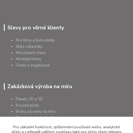
Slevy pro věrné klienty
Pro firmy a živnostníky
Stále zákazníky
Množstevní slevy
Montážní firmy
Úřady a organizace
Zakázková výroba na míru
Panely 2D a 3D
Kované ploty
Brány a branky na míru
Sloupky kulaté a čtyřhranné
Podhrabové desky
Pro základní funkčnost, zpříjemnění používání webu, analytické
účely a v případě udělení souhlasu také pro účely cílení reklamy