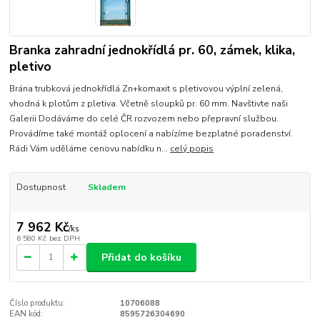
Branka zahradní jednokřídlá pr. 60, zámek, klika,
pletivo
Brána trubková jednokřídlá Zn+komaxit s pletivovou výplní zelená,
vhodná k plotům z pletiva. Včetně sloupků pr. 60 mm. Navštivte naši
Galerii Dodáváme do celé ČR rozvozem nebo přepravní službou.
Provádíme také montáž oplocení a nabízíme bezplatné poradenství.
Rádi Vám uděláme cenovu nabídku n...
celý popis
Dostupnost
Skladem
7 962 Kč
/
ks
6 580 Kč
bez DPH
Přidat do košíku
Číslo produktu:
10706088
EAN kód:
8595726304690