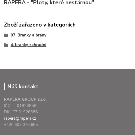
RAPERA - "Ploty, které nestárnou"
Zboží zařazeno v kategoriích
07. Branky a brány
4. branky zahradní
Náš kontakt
RAPERA GROUP s.r.o.
IČO: 01926888
DIČ: CZ 01926888
rapera@rapera.cz
+420 607 075 655