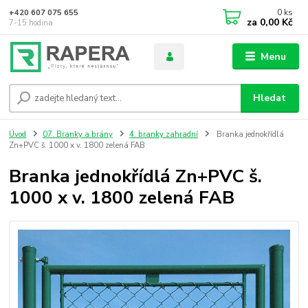
0
ks
+420 607 075 655
za
0,00 Kč
7-15 hodina
Menu
Hledat
Úvod
07. Branky a brány
4. branky zahradní
Branka jednokřídlá
Zn+PVC š. 1000 x v. 1800 zelená FAB
Branka jednokřídlá Zn+PVC š.
1000 x v. 1800 zelená FAB