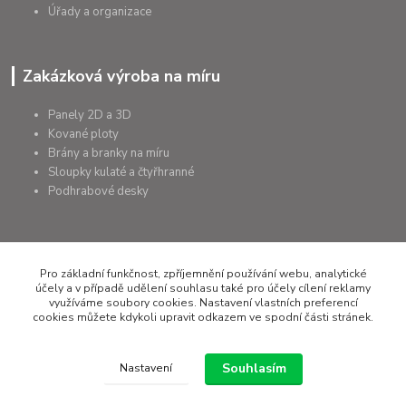
Úřady a organizace
Zakázková výroba na míru
Panely 2D a 3D
Kované ploty
Brány a branky na míru
Sloupky kulaté a čtyřhranné
Podhrabové desky
+420 607 075 655
Pro základní funkčnost, zpříjemnění používání webu, analytické
účely a v případě udělení souhlasu také pro účely cílení reklamy
využíváme soubory cookies. Nastavení vlastních preferencí
rapera@rapera.cz
cookies můžete kdykoli upravit odkazem ve spodní části stránek.
Souhlasím
Nastavení