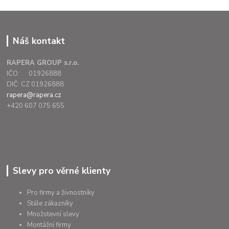
Náš kontakt
RAPERA GROUP s.r.o.
IČO: 01926888
DIČ: CZ 01926888
rapera@rapera.cz
+420 607 075 655
Slevy pro věrné klienty
Pro firmy a živnostníky
Stále zákazníky
Množstevní slevy
Montážní firmy