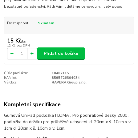
přepravní službou. Provádíme také montáž oplocení a nabízíme
bezplatné poradenství. Rádi Vám uděláme cenovou n...
celý popis
Dostupnost
Skladem
15 Kč
/
ks
12 Kč
bez DPH
Přidat do košíku
Číslo produktu:
10402115
EAN kód:
8595726304034
Výrobce:
RAPERA Group s.r.o.
Kompletní specifikace
Gumová UniPad podložka FLOMA . Pro podhrabové desky 2500 ,
podložka do držáku pro průběžné uchycení. d. 20cm x š. 10cm x v.
1cm d. 20cm x š. 10cm x v. 1cm.