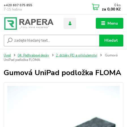
0
ks
+420 607 075 655
za
0,00 Kč
7-15 hodina
Menu
Hledat
Úvod
04. Podhrabové desky
2. držáky PD a příslušenství
Gumová
UniPad podložka FLOMA
Gumová UniPad podložka FLOMA