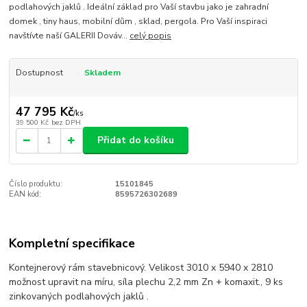
podlahových jaklů . Ideální základ pro Vaší stavbu jako je zahradní
domek , tiny haus, mobilní dům , sklad, pergola. Pro Vaší inspiraci
navštívte naší GALERII Dováv...
celý popis
Dostupnost
Skladem
47 795 Kč
/
ks
39 500 Kč
bez DPH
Přidat do košíku
Číslo produktu:
15101845
EAN kód:
8595726302689
Kompletní specifikace
Kontejnerový rám stavebnicový. Velikost 3010 x 5940 x 2810
možnost upravit na míru, síla plechu 2,2 mm Zn + komaxit., 9 ks
zinkovaných podlahových jaklů .