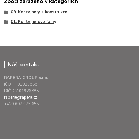
Zboží zařazeno v kategoriích
09. Kontejnery a konstrukce
01. Kontejnerové rámy
Náš kontakt
RAPERA GROUP s.r.o.
IČO: 01926888
DIČ: CZ 01926888
rapera@rapera.cz
+420 607 075 655