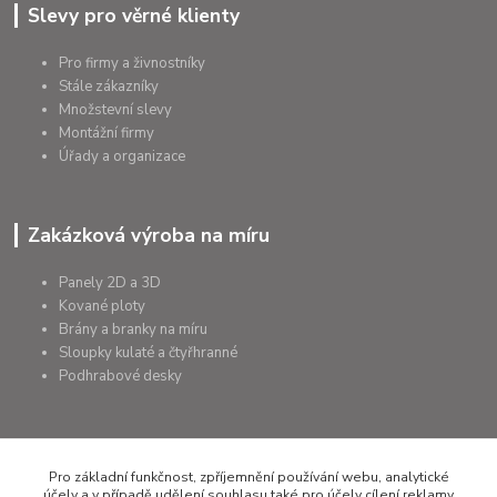
Slevy pro věrné klienty
Pro firmy a živnostníky
Stále zákazníky
Množstevní slevy
Montážní firmy
Úřady a organizace
Zakázková výroba na míru
Panely 2D a 3D
Kované ploty
Brány a branky na míru
Sloupky kulaté a čtyřhranné
Podhrabové desky
+420 607 075 655
Pro základní funkčnost, zpříjemnění používání webu, analytické
účely a v případě udělení souhlasu také pro účely cílení reklamy